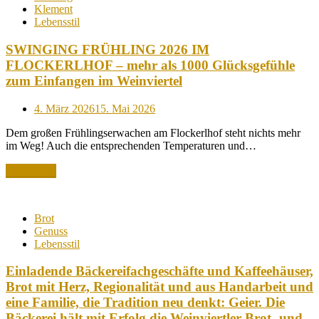
Klement
Lebensstil
SWINGING FRÜHLING 2026 IM
FLOCKERLHOF – mehr als 1000 Glücksgefühle
zum Einfangen im Weinviertel
Posted
4. März 2026
15. Mai 2026
on
Dem großen Frühlingserwachen am Flockerlhof steht nichts mehr
im Weg! Auch die entsprechenden Temperaturen und…
Read More
Brot
Genuss
Lebensstil
Einladende Bäckereifachgeschäfte und Kaffeehäuser,
Brot mit Herz, Regionalität und aus Handarbeit und
eine Familie, die Tradition neu denkt: Geier. Die
Bäckerei hält mit Erfolg die Weinviertler Brot- und