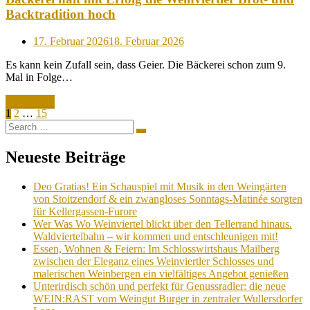
Backtradition hoch
Posted
17. Februar 2026
18. Februar 2026
on
Es kann kein Zufall sein, dass Geier. Die Bäckerei schon zum 9.
Mal in Folge…
Read More
Seitennummerierung
Page
Page
Page
Next
1
2
…
15
Search
Page
der
Search
for:
Beiträge
Neueste Beiträge
Deo Gratias! Ein Schauspiel mit Musik in den Weingärten
von Stoitzendorf & ein zwangloses Sonntags-Matinée sorgten
für Kellergassen-Furore
Wer Was Wo Weinviertel blickt über den Tellerrand hinaus.
Waldviertelbahn – wir kommen und entschleunigen mit!
Essen, Wohnen & Feiern: Im Schlosswirtshaus Mailberg
zwischen der Eleganz eines Weinviertler Schlosses und
malerischen Weinbergen ein vielfältiges Angebot genießen
Unterirdisch schön und perfekt für Genussradler: die neue
WEIN:RAST vom Weingut Burger in zentraler Wullersdorfer