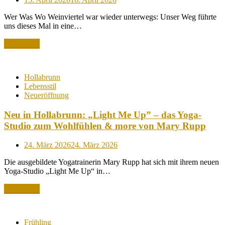
on
Wer Was Wo Weinviertel war wieder unterwegs: Unser Weg führte
uns dieses Mal in eine…
Read More
Hollabrunn
Lebensstil
Neueröffnung
Neu in Hollabrunn: „Light Me Up” – das Yoga-
Studio zum Wohlfühlen & more von Mary Rupp
Posted
24. März 2026
24. März 2026
on
Die ausgebildete Yogatrainerin Mary Rupp hat sich mit ihrem neuen
Yoga-Studio „Light Me Up“ in…
Read More
Frühling