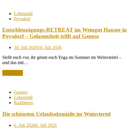
Lebensstil
Poysdorf
Entschleunigungs-RETREAT im Weingut Hauser in
Poysdorf – Gelassenheit trifft auf Genuss
Posted
10. Juli 2026
10. Juli 2026
on
Stellt euch vor, ihr gönnt euch Yoga im Sommer im Weinviertel –
und das mit…
Read More
Genuss
Lebensstil
Radfahren
Die schönsten Urlaubsdomizile im Weinviertel
Posted
6. Juli 2026
6. Juli 2026