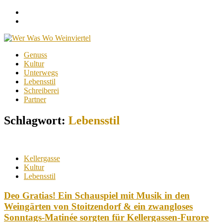
Facebook
Instagram
Menu
Skip
Genuss
to
Kultur
content
Unterwegs
Lebensstil
Schreiberei
Partner
Schlagwort:
Lebensstil
Kellergasse
Kultur
Lebensstil
Deo Gratias! Ein Schauspiel mit Musik in den
Weingärten von Stoitzendorf & ein zwangloses
Sonntags-Matinée sorgten für Kellergassen-Furore