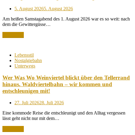
Posted
5. August 2026
5. August 2026
on
Am heißen Samstagabend des 1. August 2026 war es so weit: nach
dem die Gewittergüsse…
Read More
Lebensstil
Nostalgiebahn
Unterwegs
Wer Was Wo Weinviertel blickt über den Tellerrand
hinaus. Waldviertelbahn – wir kommen und
entschleunigen mit!
Posted
27. Juli 2026
28. Juli 2026
on
Eine kommode Reise die entschleunigt und den Alltag vergessen
lässt geht nicht nur mit dem…
Read More