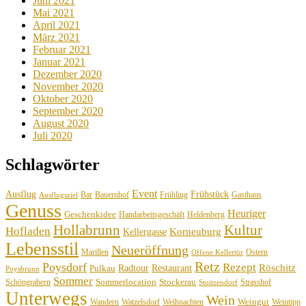
Juni 2021
Mai 2021
April 2021
März 2021
Februar 2021
Januar 2021
Dezember 2020
November 2020
Oktober 2020
September 2020
August 2020
Juli 2020
Schlagwörter
Event
Ausflug
Frühstück
Bauernhof
Gasthaus
Bar
Frühling
Ausflugsziel
Genuss
Heuriger
Geschenkidee
Handarbeitsgeschäft
Heldenberg
Hollabrunn
Kultur
Hofladen
Korneuburg
Kellergasse
Lebensstil
Neueröffnung
Marillen
Ostern
Offene Kellertür
Retz
Poysdorf
Rezept
Röschitz
Radtour
Restaurant
Pulkau
Poysbrunn
Sommer
Sommerlocation
Stockerau
Schöngrabern
Strasshof
Stoitzendorf
Unterwegs
Wein
Weingut
Wandern
Watzelsdorf
Weihnachten
Weintipp