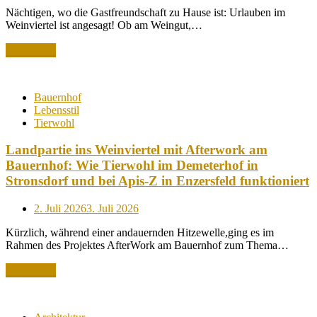
on
Nächtigen, wo die Gastfreundschaft zu Hause ist: Urlauben im
Weinviertel ist angesagt! Ob am Weingut,…
Read More
Bauernhof
Lebensstil
Tierwohl
Landpartie ins Weinviertel mit Afterwork am
Bauernhof: Wie Tierwohl im Demeterhof in
Stronsdorf und bei Apis-Z in Enzersfeld funktioniert
Posted
2. Juli 2026
3. Juli 2026
on
Kürzlich, während einer andauernden Hitzewelle,ging es im
Rahmen des Projektes AfterWork am Bauernhof zum Thema…
Read More