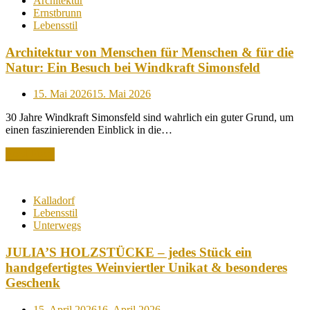
Architektur
Ernstbrunn
Lebensstil
Architektur von Menschen für Menschen & für die
Natur: Ein Besuch bei Windkraft Simonsfeld
Posted
15. Mai 2026
15. Mai 2026
on
30 Jahre Windkraft Simonsfeld sind wahrlich ein guter Grund, um
einen faszinierenden Einblick in die…
Read More
Kalladorf
Lebensstil
Unterwegs
JULIA’S HOLZSTÜCKE – jedes Stück ein
handgefertigtes Weinviertler Unikat & besonderes
Geschenk
Posted
15. April 2026
16. April 2026