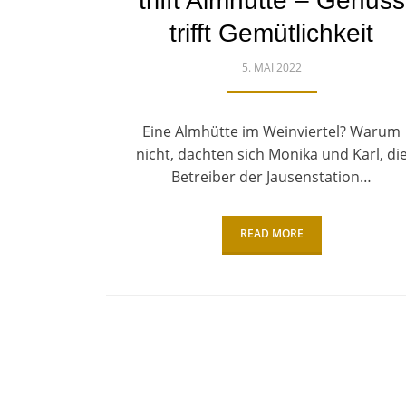
trifft Almhütte – Genuss
trifft Gemütlichkeit
POSTED
5. MAI 2022
ON
Eine Almhütte im Weinviertel? Warum
nicht, dachten sich Monika und Karl, di
Betreiber der Jausenstation…
READ MORE