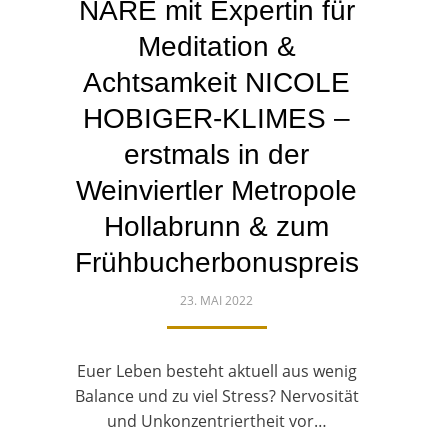
NARE mit Expertin für
Meditation &
Achtsamkeit NICOLE
HOBIGER-KLIMES –
erstmals in der
Weinviertler Metropole
Hollabrunn & zum
Frühbucherbonuspreis
POSTED
23. MAI 2022
ON
Euer Leben besteht aktuell aus wenig
Balance und zu viel Stress? Nervosität
und Unkonzentriertheit vor…