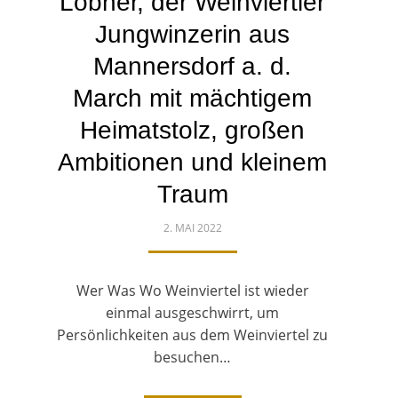
Lobner, der Weinviertler
Jungwinzerin aus
Mannersdorf a. d.
March mit mächtigem
Heimatstolz, großen
Ambitionen und kleinem
Traum
POSTED
2. MAI 2022
ON
Wer Was Wo Weinviertel ist wieder
einmal ausgeschwirrt, um
Persönlichkeiten aus dem Weinviertel zu
besuchen…