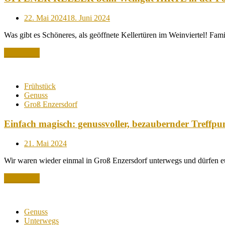
Posted
22. Mai 2024
18. Juni 2024
on
Was gibt es Schöneres, als geöffnete Kellertüren im Weinviertel! Fami
Read More
Frühstück
Genuss
Groß Enzersdorf
Einfach magisch: genussvoller, bezaubernder Treffp
Posted
21. Mai 2024
on
Wir waren wieder einmal in Groß Enzersdorf unterwegs und dürfen e
Read More
Genuss
Unterwegs