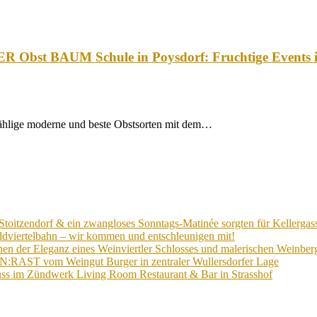
R Obst BAUM Schule in Poysdorf: Fruchtige Events im
hlige moderne und beste Obstsorten mit dem…
Stoitzendorf & ein zwangloses Sonntags-Matinée sorgten für Kellergas
ldviertelbahn – wir kommen und entschleunigen mit!
n der Eleganz eines Weinviertler Schlosses und malerischen Weinberg
EIN:RAST vom Weingut Burger in zentraler Wullersdorfer Lage
ss im Zündwerk Living Room Restaurant & Bar in Strasshof