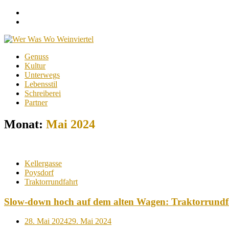
Facebook
Instagram
Menu
Skip
Genuss
to
Kultur
content
Unterwegs
Lebensstil
Schreiberei
Partner
Monat:
Mai 2024
Kellergasse
Poysdorf
Traktorrundfahrt
Slow-down hoch auf dem alten Wagen: Traktorrundfah
Posted
28. Mai 2024
29. Mai 2024