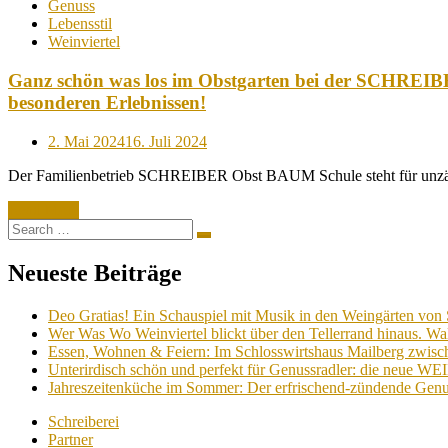
Genuss
Lebensstil
Weinviertel
Ganz schön was los im Obstgarten bei der SCHREIBE
besonderen Erlebnissen!
Posted
2. Mai 2024
16. Juli 2024
on
Der Familienbetrieb SCHREIBER Obst BAUM Schule steht für unzä
Read More
Search
Search
for:
Neueste Beiträge
Deo Gratias! Ein Schauspiel mit Musik in den Weingärten von 
Wer Was Wo Weinviertel blickt über den Tellerrand hinaus. Wa
Essen, Wohnen & Feiern: Im Schlosswirtshaus Mailberg zwische
Unterirdisch schön und perfekt für Genussradler: die neue W
Jahreszeitenküche im Sommer: Der erfrischend-zündende Genu
Schreiberei
Partner