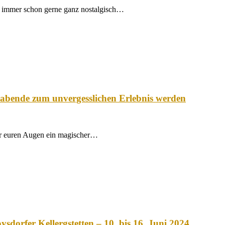
tet immer schon gerne ganz nostalgisch…
e zum unvergesslichen Erlebnis werden
 vor euren Augen ein magischer…
fer Kellergstetten – 10. bis 16. Juni 2024