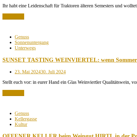
on
Ihr habt eine Leidenschaft für Traktoren älteren Semesters und woll
Read More
Genuss
Sonnenuntergang
Unterwegs
SUNSET TASTING WEINVIERTEL: wenn Sommerabend
Posted
23. Mai 2024
30. Juli 2024
on
Stellt euch vor: in eurer Hand ein Glas Weinviertler Qualitätswein,
Read More
Genuss
Kellergasse
Kultur
OFFENER KELLER beim Weingut HIRTL in der Poysdor