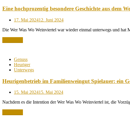
Eine hochprozentig besondere Geschichte aus dem We
Posted
17. Mai 2024
12. Juni 2024
on
Die Wer Was Wo Weinviertel war wieder einmal unterwegs und hat
Read More
Genuss
Heuriger
Unterwegs
Heurigenbetrieb im Familienweingut Spielauer: ein G
Posted
15. Mai 2024
15. Mai 2024
on
Nachdem es die Intention der Wer Was Wo Weinviertel ist, die Vorzü
Read More