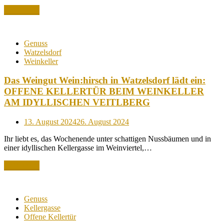
Read More
Genuss
Watzelsdorf
Weinkeller
Das Weingut Wein:hirsch in Watzelsdorf lädt ein:
OFFENE KELLERTÜR BEIM WEINKELLER
AM IDYLLISCHEN VEITLBERG
Posted
13. August 2024
26. August 2024
on
Ihr liebt es, das Wochenende unter schattigen Nussbäumen und in
einer idyllischen Kellergasse im Weinviertel,…
Read More
Genuss
Kellergasse
Offene Kellertür