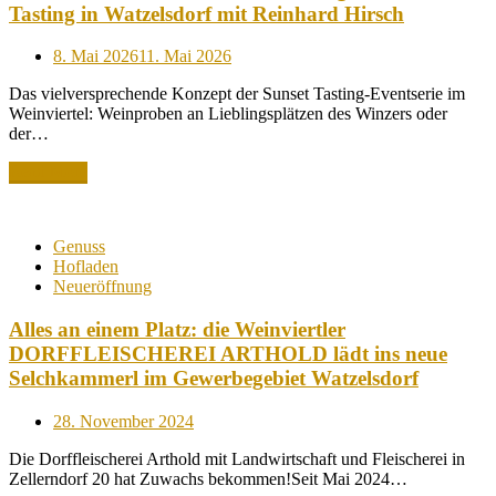
Tasting in Watzelsdorf mit Reinhard Hirsch
Posted
8. Mai 2026
11. Mai 2026
on
Das vielversprechende Konzept der Sunset Tasting-Eventserie im
Weinviertel: Weinproben an Lieblingsplätzen des Winzers oder
der…
Read More
Genuss
Hofladen
Neueröffnung
Alles an einem Platz: die Weinviertler
DORFFLEISCHEREI ARTHOLD lädt ins neue
Selchkammerl im Gewerbegebiet Watzelsdorf
Posted
28. November 2024
on
Die Dorffleischerei Arthold mit Landwirtschaft und Fleischerei in
Zellerndorf 20 hat Zuwachs bekommen!Seit Mai 2024…