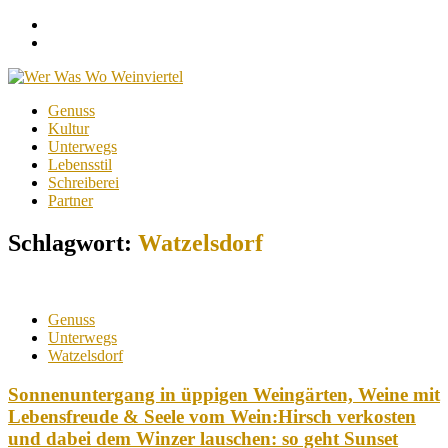
Facebook
Instagram
Menu
Skip
Genuss
to
Kultur
content
Unterwegs
Lebensstil
Schreiberei
Partner
Schlagwort:
Watzelsdorf
Genuss
Unterwegs
Watzelsdorf
Sonnenuntergang in üppigen Weingärten, Weine mit
Lebensfreude & Seele vom Wein:Hirsch verkosten
und dabei dem Winzer lauschen: so geht Sunset