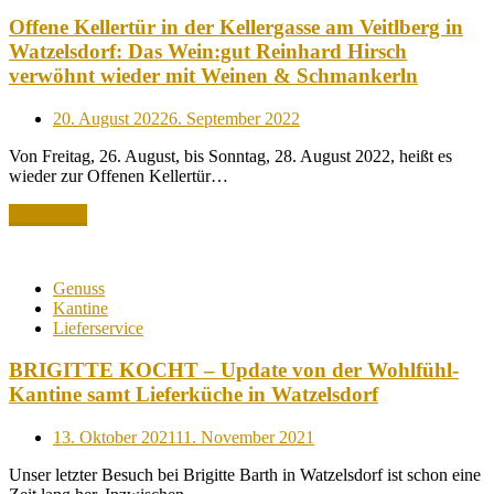
Offene Kellertür in der Kellergasse am Veitlberg in
Watzelsdorf: Das Wein:gut Reinhard Hirsch
verwöhnt wieder mit Weinen & Schmankerln
Posted
20. August 2022
6. September 2022
on
Von Freitag, 26. August, bis Sonntag, 28. August 2022, heißt es
wieder zur Offenen Kellertür…
Read More
Genuss
Kantine
Lieferservice
BRIGITTE KOCHT – Update von der Wohlfühl-
Kantine samt Lieferküche in Watzelsdorf
Posted
13. Oktober 2021
11. November 2021
on
Unser letzter Besuch bei Brigitte Barth in Watzelsdorf ist schon eine