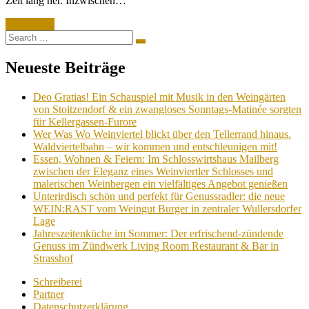
Zeit lang her. Inzwischen…
Read More
Search
Search
for:
Neueste Beiträge
Deo Gratias! Ein Schauspiel mit Musik in den Weingärten
von Stoitzendorf & ein zwangloses Sonntags-Matinée sorgten
für Kellergassen-Furore
Wer Was Wo Weinviertel blickt über den Tellerrand hinaus.
Waldviertelbahn – wir kommen und entschleunigen mit!
Essen, Wohnen & Feiern: Im Schlosswirtshaus Mailberg
zwischen der Eleganz eines Weinviertler Schlosses und
malerischen Weinbergen ein vielfältiges Angebot genießen
Unterirdisch schön und perfekt für Genussradler: die neue
WEIN:RAST vom Weingut Burger in zentraler Wullersdorfer
Lage
Jahreszeitenküche im Sommer: Der erfrischend-zündende
Genuss im Zündwerk Living Room Restaurant & Bar in
Strasshof
Schreiberei
Partner
Datenschutzerklärung