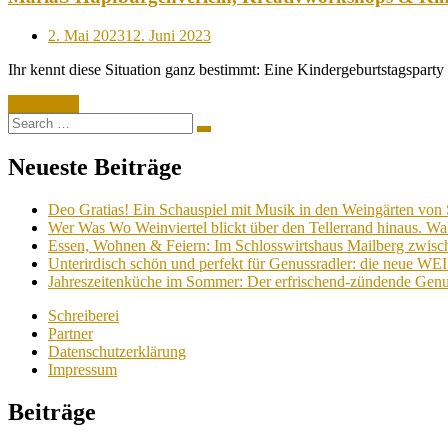
Posted
2. Mai 2023
12. Juni 2023
on
Ihr kennt diese Situation ganz bestimmt: Eine Kindergeburtstagsparty
Read More
Search
Search
for:
Neueste Beiträge
Deo Gratias! Ein Schauspiel mit Musik in den Weingärten von 
Wer Was Wo Weinviertel blickt über den Tellerrand hinaus. Wa
Essen, Wohnen & Feiern: Im Schlosswirtshaus Mailberg zwische
Unterirdisch schön und perfekt für Genussradler: die neue W
Jahreszeitenküche im Sommer: Der erfrischend-zündende Genu
Schreiberei
Partner
Datenschutzerklärung
Impressum
Beiträge