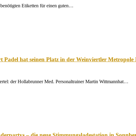
ie benötigten Etiketten für einen guten…
 Padel hat seinen Platz in der Weinviertler Metropol
viertel: der Hollabrunner Med. Personaltrainer Martin Wittmannhat…
erpartys – die neue Stimmungsladestation in Sonnbe