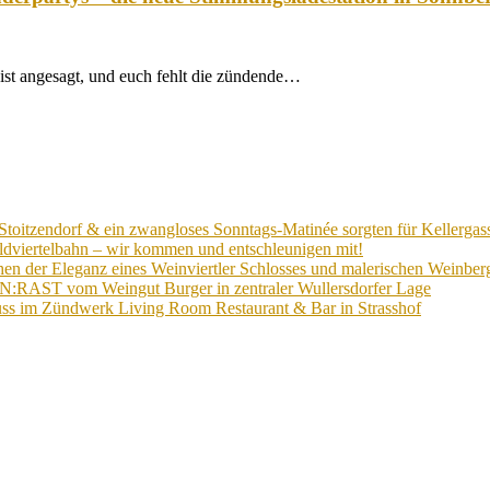
 ist angesagt, und euch fehlt die zündende…
Stoitzendorf & ein zwangloses Sonntags-Matinée sorgten für Kellergas
ldviertelbahn – wir kommen und entschleunigen mit!
n der Eleganz eines Weinviertler Schlosses und malerischen Weinberg
EIN:RAST vom Weingut Burger in zentraler Wullersdorfer Lage
ss im Zündwerk Living Room Restaurant & Bar in Strasshof