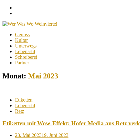
Facebook
Instagram
Menu
Skip
Genuss
to
Kultur
content
Unterwegs
Lebensstil
Schreiberei
Partner
Monat:
Mai 2023
Etiketten
Lebensstil
Retz
Etiketten mit Wow-Effekt: Hofer Media aus Retz verl
Posted
23. Mai 2023
19. Juni 2023