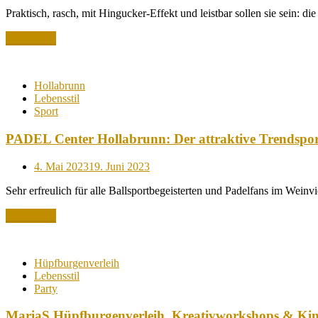
on
Praktisch, rasch, mit Hingucker-Effekt und leistbar sollen sie sein: d
Read More
Hollabrunn
Lebensstil
Sport
PADEL Center Hollabrunn: Der attraktive Trendsport
Posted
4. Mai 2023
19. Juni 2023
on
Sehr erfreulich für alle Ballsportbegeisterten und Padelfans im Wein
Read More
Hüpfburgenverleih
Lebensstil
Party
MariaS Hüpfburgenverleih, Kreativworkshops & Kind