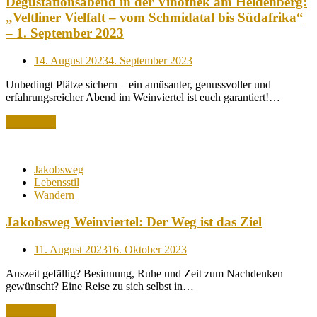
Degustationsabend in der Vinothek am Heldenberg:
„Veltliner Vielfalt – vom Schmidatal bis Südafrika“
– 1. September 2023
Posted
14. August 2023
4. September 2023
on
Unbedingt Plätze sichern – ein amüsanter, genussvoller und
erfahrungsreicher Abend im Weinviertel ist euch garantiert!…
Read More
Jakobsweg
Lebensstil
Wandern
Jakobsweg Weinviertel: Der Weg ist das Ziel
Posted
11. August 2023
16. Oktober 2023
on
Auszeit gefällig? Besinnung, Ruhe und Zeit zum Nachdenken
gewünscht? Eine Reise zu sich selbst in…
Read More