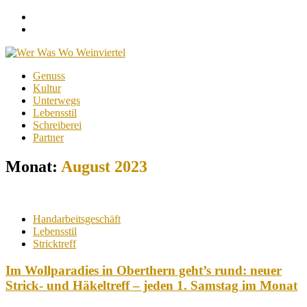
Facebook
Instagram
Menu
Skip
Genuss
to
Kultur
content
Unterwegs
Lebensstil
Schreiberei
Partner
Monat:
August 2023
Handarbeitsgeschäft
Lebensstil
Stricktreff
Im Wollparadies in Oberthern geht’s rund: neuer
Strick- und Häkeltreff – jeden 1. Samstag im Monat