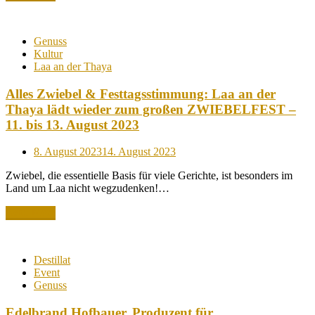
Genuss
Kultur
Laa an der Thaya
Alles Zwiebel & Festtagsstimmung: Laa an der
Thaya lädt wieder zum großen ZWIEBELFEST –
11. bis 13. August 2023
Posted
8. August 2023
14. August 2023
on
Zwiebel, die essentielle Basis für viele Gerichte, ist besonders im
Land um Laa nicht wegzudenken!…
Read More
Destillat
Event
Genuss
Edelbrand Hofbauer, Produzent für