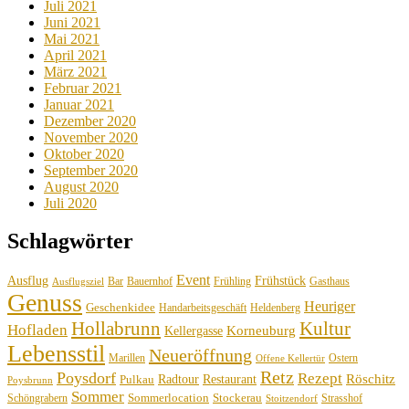
Juli 2021
Juni 2021
Mai 2021
April 2021
März 2021
Februar 2021
Januar 2021
Dezember 2020
November 2020
Oktober 2020
September 2020
August 2020
Juli 2020
Schlagwörter
Event
Ausflug
Frühstück
Bauernhof
Gasthaus
Bar
Frühling
Ausflugsziel
Genuss
Heuriger
Geschenkidee
Handarbeitsgeschäft
Heldenberg
Hollabrunn
Kultur
Hofladen
Korneuburg
Kellergasse
Lebensstil
Neueröffnung
Marillen
Ostern
Offene Kellertür
Retz
Poysdorf
Rezept
Röschitz
Radtour
Restaurant
Pulkau
Poysbrunn
Sommer
Sommerlocation
Stockerau
Schöngrabern
Strasshof
Stoitzendorf