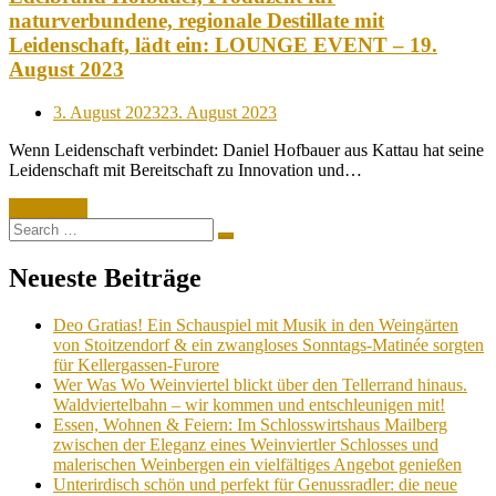
naturverbundene, regionale Destillate mit
Leidenschaft, lädt ein: LOUNGE EVENT – 19.
August 2023
Posted
3. August 2023
23. August 2023
on
Wenn Leidenschaft verbindet: Daniel Hofbauer aus Kattau hat seine
Leidenschaft mit Bereitschaft zu Innovation und…
Read More
Search
Search
for:
Neueste Beiträge
Deo Gratias! Ein Schauspiel mit Musik in den Weingärten
von Stoitzendorf & ein zwangloses Sonntags-Matinée sorgten
für Kellergassen-Furore
Wer Was Wo Weinviertel blickt über den Tellerrand hinaus.
Waldviertelbahn – wir kommen und entschleunigen mit!
Essen, Wohnen & Feiern: Im Schlosswirtshaus Mailberg
zwischen der Eleganz eines Weinviertler Schlosses und
malerischen Weinbergen ein vielfältiges Angebot genießen
Unterirdisch schön und perfekt für Genussradler: die neue