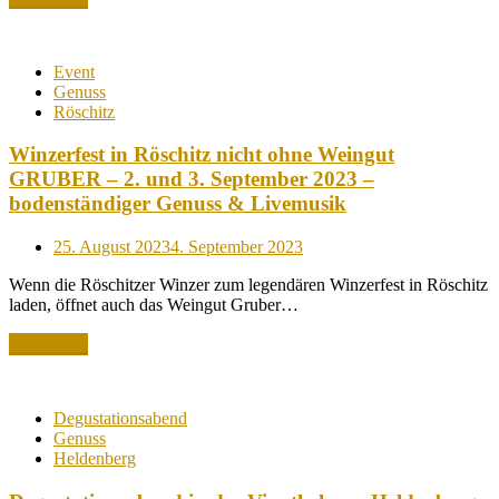
Event
Genuss
Röschitz
Winzerfest in Röschitz nicht ohne Weingut
GRUBER – 2. und 3. September 2023 –
bodenständiger Genuss & Livemusik
Posted
25. August 2023
4. September 2023
on
Wenn die Röschitzer Winzer zum legendären Winzerfest in Röschitz
laden, öffnet auch das Weingut Gruber…
Read More
Degustationsabend
Genuss
Heldenberg