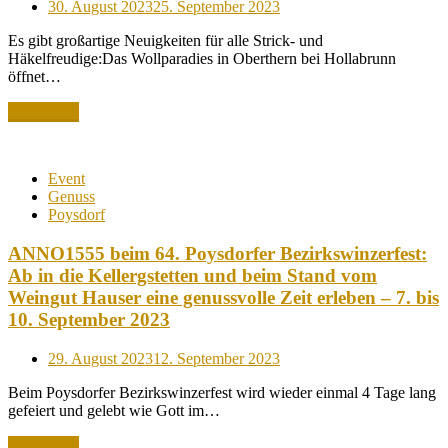
Posted
30. August 2023
25. September 2023
on
Es gibt großartige Neuigkeiten für alle Strick- und
Häkelfreudige:Das Wollparadies in Oberthern bei Hollabrunn
öffnet…
Read More
Event
Genuss
Poysdorf
ANNO1555 beim 64. Poysdorfer Bezirkswinzerfest:
Ab in die Kellergstetten und beim Stand vom
Weingut Hauser eine genussvolle Zeit erleben – 7. bis
10. September 2023
Posted
29. August 2023
12. September 2023
on
Beim Poysdorfer Bezirkswinzerfest wird wieder einmal 4 Tage lang
gefeiert und gelebt wie Gott im…
Read More