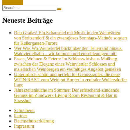
Read More
Search
Search
for:
Neueste Beiträge
Deo Gratias! Ein Schauspiel mit Musik in den Weingärten
von Stoitzendorf & ein zwangloses Sonntags-Matinée sorgten
für Kellergassen-Furore
Wer Was Wo Weinviertel blickt über den Tellerrand hinaus.
Waldviertelbahn – wir kommen und entschleunigen mit!
Essen, Wohnen & Feiern: Im Schlosswirtshaus Mailberg
zwischen der Eleganz eines Weinviertler Schlosses und
malerischen Weinbergen ein vielfältiges Angebot genießen
Unterirdisch schön und perfekt für Genussradler: die neue
WEIN:RAST vom Weingut Burger in zentraler Wullersdorfer
Lage
Jahreszeitenküche im Sommer: Der erfrischend-zündende
Genuss im Zündwerk Living Room Restaurant & Bar in
Strasshof
Schreiberei
Partner
Datenschutzerklärung
Impressum