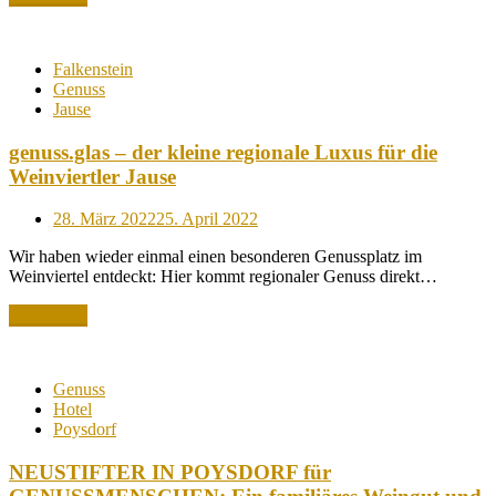
Falkenstein
Genuss
Jause
genuss.glas – der kleine regionale Luxus für die
Weinviertler Jause
Posted
28. März 2022
25. April 2022
on
Wir haben wieder einmal einen besonderen Genussplatz im
Weinviertel entdeckt: Hier kommt regionaler Genuss direkt…
Read More
Genuss
Hotel
Poysdorf
NEUSTIFTER IN POYSDORF für