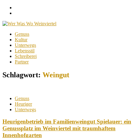
Facebook
Instagram
Menu
Skip
Genuss
to
Kultur
content
Unterwegs
Lebensstil
Schreiberei
Partner
Schlagwort:
Weingut
Genuss
Heuriger
Unterwegs
Heurigenbetrieb im Familienweingut Spielauer: ein
Genussplatz im Weinviertel mit traumhaftem
Innenhofgarten