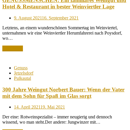
GENUSSMENSCHEN: Ein familiäres Weingut und
Hotel & Restaurant in bester Weinviertler Lage
Posted
9. August 2021
16. September 2021
on
Letztens, an einem wunderschönen Sommertag im Weinviertel,
unternahmen wir eine Weinviertler Herumfahrerei nach Poysdorf,
wo…
Read More
Genuss
Jetzelsdorf
Pulkautal
300 Jahre Weingut Norbert Bauer: Wenn der Vater
mit dem Sohn für Spaß im Glas sorgt
Posted
14. April 2021
19. Mai 2021
on
Der eine: Rotweinspezialist – immer neugierig und dennoch
wissend, wo man steht.Der andere: Jungwinzer mit…