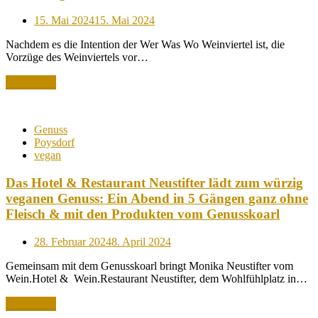
Posted
15. Mai 2024
15. Mai 2024
on
Nachdem es die Intention der Wer Was Wo Weinviertel ist, die
Vorzüge des Weinviertels vor…
Read More
Genuss
Poysdorf
vegan
Das Hotel & Restaurant Neustifter lädt zum würzig
veganen Genuss: Ein Abend in 5 Gängen ganz ohne
Fleisch & mit den Produkten vom Genusskoarl
Posted
28. Februar 2024
8. April 2024
on
Gemeinsam mit dem Genusskoarl bringt Monika Neustifter vom
Wein.Hotel & Wein.Restaurant Neustifter, dem Wohlfühlplatz in…
Read More