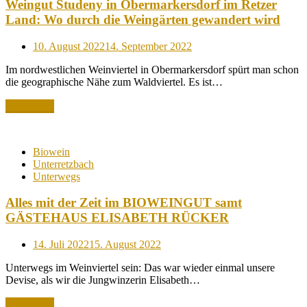
Weingut Studeny in Obermarkersdorf im Retzer
Land: Wo durch die Weingärten gewandert wird
Posted
10. August 2022
14. September 2022
on
Im nordwestlichen Weinviertel in Obermarkersdorf spürt man schon
die geographische Nähe zum Waldviertel. Es ist…
Read More
Biowein
Unterretzbach
Unterwegs
Alles mit der Zeit im BIOWEINGUT samt
GÄSTEHAUS ELISABETH RÜCKER
Posted
14. Juli 2022
15. August 2022
on
Unterwegs im Weinviertel sein: Das war wieder einmal unsere
Devise, als wir die Jungwinzerin Elisabeth…
Read More