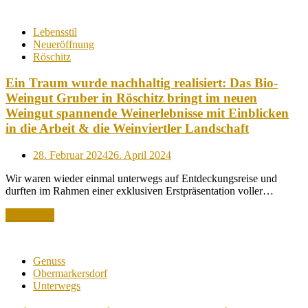
Lebensstil
Neueröffnung
Röschitz
Ein Traum wurde nachhaltig realisiert: Das Bio-
Weingut Gruber in Röschitz bringt im neuen
Weingut spannende Weinerlebnisse mit Einblicken
in die Arbeit & die Weinviertler Landschaft
Posted
28. Februar 2024
26. April 2024
on
Wir waren wieder einmal unterwegs auf Entdeckungsreise und
durften im Rahmen einer exklusiven Erstpräsentation voller…
Read More
Genuss
Obermarkersdorf
Unterwegs