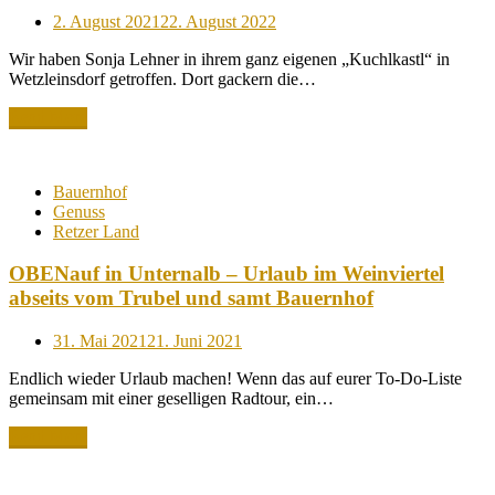
Posted
2. August 2021
22. August 2022
on
Wir haben Sonja Lehner in ihrem ganz eigenen „Kuchlkastl“ in
Wetzleinsdorf getroffen. Dort gackern die…
Read More
Bauernhof
Genuss
Retzer Land
OBENauf in Unternalb – Urlaub im Weinviertel
abseits vom Trubel und samt Bauernhof
Posted
31. Mai 2021
21. Juni 2021
on
Endlich wieder Urlaub machen! Wenn das auf eurer To-Do-Liste
gemeinsam mit einer geselligen Radtour, ein…
Read More