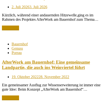
Posted
2. Juli 2026
3. Juli 2026
on
Kürzlich, während einer andauernden Hitzewelle,ging es im
Rahmen des Projektes AfterWork am Bauernhof zum Thema…
Read More
Bauernhof
Genuss
Porrau
AfterWork am Bauernhof: Eine gemeinsame
Landpartie, die auch ins Weinviertel führt
Posted
19. Oktober 2022
28. November 2022
on
Ein gemeinsamer Ausflug zur Wissenserweiterung ist immer eine
gute Idee: Beim Konzept „AfterWork am Bauernhof“…
Read More