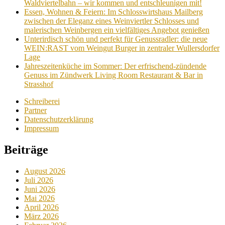
Waldviertelbahn – wir kommen und entschleunigen mit!
Essen, Wohnen & Feiern: Im Schlosswirtshaus Mailberg
zwischen der Eleganz eines Weinviertler Schlosses und
malerischen Weinbergen ein vielfältiges Angebot genießen
Unterirdisch schön und perfekt für Genussradler: die neue
WEIN:RAST vom Weingut Burger in zentraler Wullersdorfer
Lage
Jahreszeitenküche im Sommer: Der erfrischend-zündende
Genuss im Zündwerk Living Room Restaurant & Bar in
Strasshof
Schreiberei
Partner
Datenschutzerklärung
Impressum
Beiträge
August 2026
Juli 2026
Juni 2026
Mai 2026
April 2026
März 2026