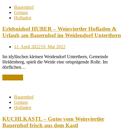
Bauernhof
Genuss
Hofladen
Erlebnishof HUBER – Weinviertler Hofladen &
Urlaub am Bauernhof im Weidendorf Unterthern
Posted
11. April 2022
19. Mai 2022
on
Im idyllischen kleinen Weidendorf Unterthern, Gemeinde
Heldenberg, spielt die Weide eine ortsprägende Rolle. Im
dörflichen…
Read More
Bauernhof
Genuss
Hofladen
KUCHLKASTL – Gutes vom Weinviertler
Bauernhof frisch aus dem Kastl