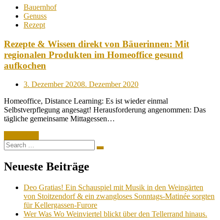
Bauernhof
Genuss
Rezept
Rezepte & Wissen direkt von Bäuerinnen: Mit
regionalen Produkten im Homeoffice gesund
aufkochen
Posted
3. Dezember 2020
8. Dezember 2020
on
Homeoffice, Distance Learning: Es ist wieder einmal
Selbstverpflegung angesagt! Herausforderung angenommen: Das
tägliche gemeinsame Mittagessen…
Read More
Search
Search
for:
Neueste Beiträge
Deo Gratias! Ein Schauspiel mit Musik in den Weingärten
von Stoitzendorf & ein zwangloses Sonntags-Matinée sorgten
für Kellergassen-Furore
Wer Was Wo Weinviertel blickt über den Tellerrand hinaus.