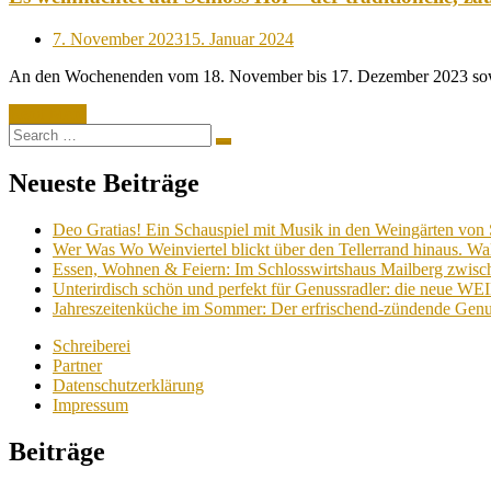
Posted
7. November 2023
15. Januar 2024
on
An den Wochenenden vom 18. November bis 17. Dezember 2023 s
Read More
Search
Search
for:
Neueste Beiträge
Deo Gratias! Ein Schauspiel mit Musik in den Weingärten von 
Wer Was Wo Weinviertel blickt über den Tellerrand hinaus. Wa
Essen, Wohnen & Feiern: Im Schlosswirtshaus Mailberg zwische
Unterirdisch schön und perfekt für Genussradler: die neue W
Jahreszeitenküche im Sommer: Der erfrischend-zündende Genu
Schreiberei
Partner
Datenschutzerklärung
Impressum
Beiträge