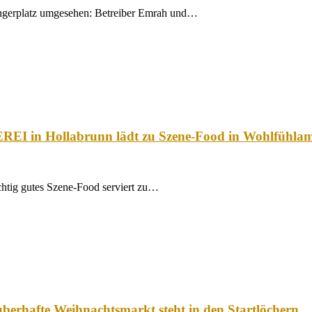
ngerplatz umgesehen: Betreiber Emrah und…
EREI in Hollabrunn lädt zu Szene-Food in Wohlfühlam
htig gutes Szene-Food serviert zu…
auberhafte Weihnachtsmarkt steht in den Startlöchern