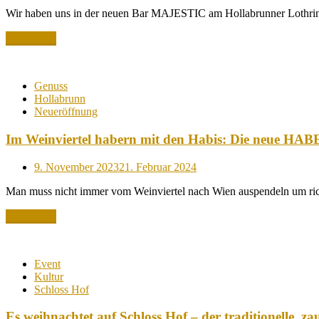
on
Wir haben uns in der neuen Bar MAJESTIC am Hollabrunner Lothri
Read More
Genuss
Hollabrunn
Neueröffnung
Im Weinviertel habern mit den Habis: Die neue HAB
Posted
9. November 2023
21. Februar 2024
on
Man muss nicht immer vom Weinviertel nach Wien auspendeln um ric
Read More
Event
Kultur
Schloss Hof
Es weihnachtet auf Schloss Hof – der traditionelle, z