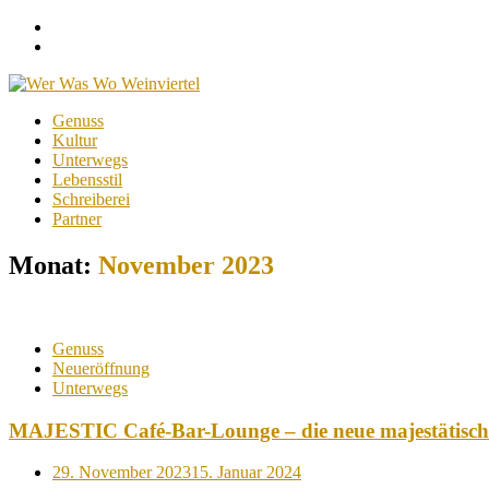
Facebook
Instagram
Menu
Skip
Genuss
to
Kultur
content
Unterwegs
Lebensstil
Schreiberei
Partner
Monat:
November 2023
Genuss
Neueröffnung
Unterwegs
MAJESTIC Café-Bar-Lounge – die neue majestätische
Posted
29. November 2023
15. Januar 2024