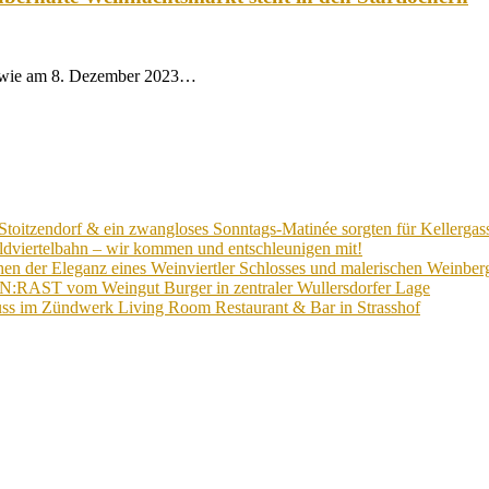
owie am 8. Dezember 2023…
Stoitzendorf & ein zwangloses Sonntags-Matinée sorgten für Kellergas
ldviertelbahn – wir kommen und entschleunigen mit!
n der Eleganz eines Weinviertler Schlosses und malerischen Weinberg
EIN:RAST vom Weingut Burger in zentraler Wullersdorfer Lage
ss im Zündwerk Living Room Restaurant & Bar in Strasshof