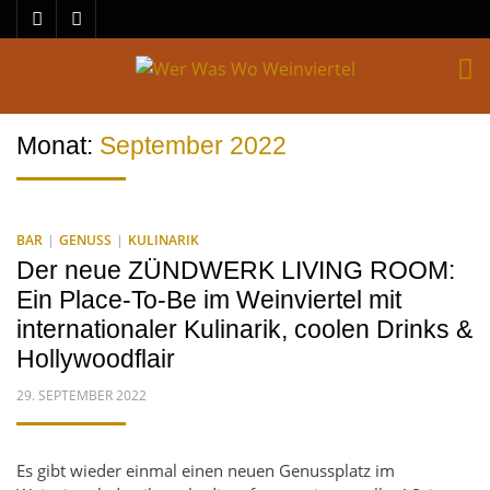
M
Monat:
September 2022
BAR
GENUSS
KULINARIK
Der neue ZÜNDWERK LIVING ROOM:
Ein Place-To-Be im Weinviertel mit
internationaler Kulinarik, coolen Drinks &
Hollywoodflair
POSTED
29. SEPTEMBER 2022
ON
Es gibt wieder einmal einen neuen Genussplatz im