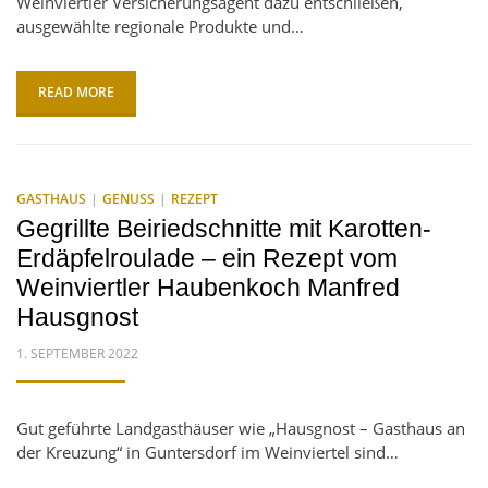
Weinviertler Versicherungsagent dazu entschließen,
ausgewählte regionale Produkte und…
READ MORE
GASTHAUS
GENUSS
REZEPT
Gegrillte Beiriedschnitte mit Karotten-
Erdäpfelroulade – ein Rezept vom
Weinviertler Haubenkoch Manfred
Hausgnost
POSTED
1. SEPTEMBER 2022
ON
Gut geführte Landgasthäuser wie „Hausgnost – Gasthaus an
der Kreuzung“ in Guntersdorf im Weinviertel sind…