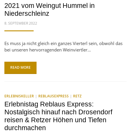
2021 vom Weingut Hummel in
Niederschleinz
POSTED
8. SEPTEMBER 2022
ON
Es muss ja nicht gleich ein ganzes Vierterl sein, obwohl das
bei unseren hervorragenden Weinviertler…
READ MORE
ERLEBNISKELLER
REBLAUSEXPRESS
RETZ
Erlebnistag Reblaus Express:
Nostalgisch hinauf nach Drosendorf
reisen & Retzer Höhen und Tiefen
durchmachen