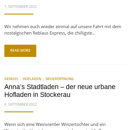
POSTED
7. SEPTEMBER 2022
ON
Wir nehmen euch wieder einmal auf unsere Fahrt mit dem
nostalgischen Reblaus Express, die chilligste…
READ MORE
GENUSS
HOFLADEN
NEUERÖFFNUNG
Anna’s Stadtladen – der neue urbane
Hofladen in Stockerau
POSTED
6. SEPTEMBER 2022
ON
Wenn sich eine Weinviertler Winzertochter und ein