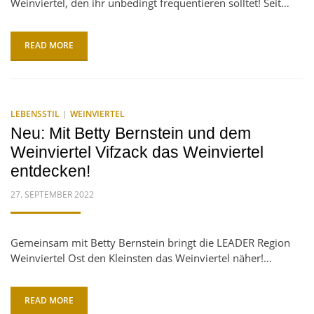
Weinviertel, den ihr unbedingt frequentieren solltet! Seit…
READ MORE
LEBENSSTIL
WEINVIERTEL
Neu: Mit Betty Bernstein und dem
Weinviertel Vifzack das Weinviertel
entdecken!
POSTED
27. SEPTEMBER 2022
ON
Gemeinsam mit Betty Bernstein bringt die LEADER Region
Weinviertel Ost den Kleinsten das Weinviertel näher!…
READ MORE