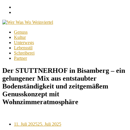
Facebook
Instagram
Menu
Skip
Genuss
to
Kultur
content
Unterwegs
Lebensstil
Schreiberei
Partner
Der STUTTNERHOF in Bisamberg – ein
gelungener Mix aus entstaubter
Bodenständigkeit und zeitgemäßem
Genusskonzept mit
Wohnzimmeratmosphäre
Posted
11. Juli 2025
25. Juli 2025
on