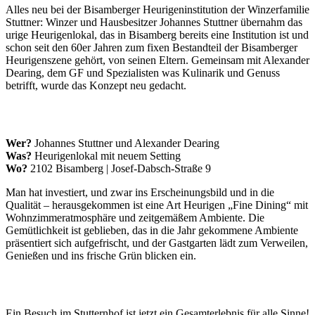
Alles neu bei der Bisamberger Heurigeninstitution der Winzerfamilie
Stuttner: Winzer und Hausbesitzer Johannes Stuttner übernahm das
urige Heurigenlokal, das in Bisamberg bereits eine Institution ist und
schon seit den 60er Jahren zum fixen Bestandteil der Bisamberger
Heurigenszene gehört, von seinen Eltern. Gemeinsam mit Alexander
Dearing, dem GF und Spezialisten was Kulinarik und Genuss
betrifft, wurde das Konzept neu gedacht.
Wer?
Johannes Stuttner und Alexander Dearing
Was?
Heurigenlokal mit neuem Setting
Wo?
2102 Bisamberg | Josef-Dabsch-Straße 9
Man hat investiert, und zwar ins Erscheinungsbild und in die
Qualität – herausgekommen ist eine Art Heurigen „Fine Dining“ mit
Wohnzimmeratmosphäre und zeitgemäßem Ambiente. Die
Gemütlichkeit ist geblieben, das in die Jahr gekommene Ambiente
präsentiert sich aufgefrischt, und der Gastgarten lädt zum Verweilen,
Genießen und ins frische Grün blicken ein.
Ein Besuch im Stutternhof ist jetzt ein Gesamterlebnis für alle Sinne!