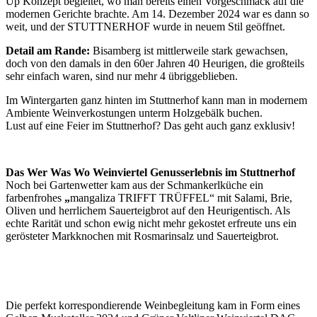
Up Konzept begleitet, wo man bereits einen Vorgeschmack auf die
modernen Gerichte brachte. Am 14. Dezember 2024 war es dann so
weit, und der STUTTNERHOF wurde in neuem Stil geöffnet.
Detail am Rande:
Bisamberg ist mittlerweile stark gewachsen,
doch von den damals in den 60er Jahren 40 Heurigen, die großteils
sehr einfach waren, sind nur mehr 4 übriggeblieben.
Im Wintergarten ganz hinten im Stuttnerhof kann man in modernem
Ambiente Weinverkostungen unterm Holzgebälk buchen.
Lust auf eine Feier im Stuttnerhof? Das geht auch ganz exklusiv!
Das Wer Was Wo Weinviertel Genusserlebnis im Stuttnerhof
Noch bei Gartenwetter kam aus der Schmankerlküche ein
farbenfrohes
„
mangaliza TRIFFT TRÜFFEL“ mit Salami, Brie,
Oliven und herrlichem Sauerteigbrot auf den Heurigentisch. Als
echte Rarität und schon ewig nicht mehr gekostet erfreute uns ein
gerösteter Markknochen mit Rosmarinsalz und Sauerteigbrot.
Die perfekt korrespondierende Weinbegleitung kam in Form eines