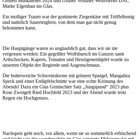
Gelben Muskateller 2024 und Grüner Veltliner Weinviertel DAC
Marke Eigenbau ins Glas.
Ein molliger Traum war der gratinierte Ziegenkäse mit Trüffelhonig
und natürlich Sauerteigbrot, von dem man gar nicht genug
bekommen kann.
Die Hauptgänge waren so unglaublich gut, dass wir sie nie
vergessen werden: Ein gegrillter Wolfsbarsch im Ganzen samt
Artischocken, Kapern, Tomaten und Heurigenerdäpfel wurde zu
unserem Objekt der Begierde und Augenschmaus.
Die butterweiche Schweinskrone mit grünem Spargel, Mangaliza
Speck und einer Erdäpfelschnitte war eine echte Krönung des
Abends! Dazu ein Glas Gemischter Satz „Jungspund“ 2023 plus
Rose Zweigelt Ried Hochfeld 2023 und der Abend wurde trotz
Regen ein Hochgenuss.
Nachspeis geht noch, vor allem, wenn sie so sommerlich erfrischend
und leicht wie der wunderschön im Glas servierte Melonensalat mit