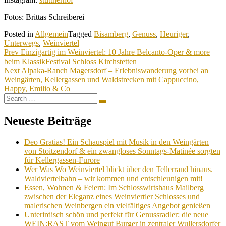
Fotos: Brittas Schreiberei
Posted in
Allgemein
Tagged
Bisamberg
,
Genuss
,
Heuriger
,
Unterwegs
,
Weinviertel
Beitragsnavigation
Prev
Einzigartig im Weinviertel: 10 Jahre Belcanto-Oper & more
beim KlassikFestival Schloss Kirchstetten
Next
Alpaka-Ranch Magersdorf – Erlebniswanderung vorbei an
Weingärten, Kellergassen und Waldstrecken mit Cappuccino,
Happy, Emilio & Co
Search
Search
for:
Neueste Beiträge
Deo Gratias! Ein Schauspiel mit Musik in den Weingärten
von Stoitzendorf & ein zwangloses Sonntags-Matinée sorgten
für Kellergassen-Furore
Wer Was Wo Weinviertel blickt über den Tellerrand hinaus.
Waldviertelbahn – wir kommen und entschleunigen mit!
Essen, Wohnen & Feiern: Im Schlosswirtshaus Mailberg
zwischen der Eleganz eines Weinviertler Schlosses und
malerischen Weinbergen ein vielfältiges Angebot genießen
Unterirdisch schön und perfekt für Genussradler: die neue
WEIN:RAST vom Weingut Burger in zentraler Wullersdorfer