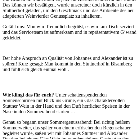
Das können wir bestätigen, wurde unsereiner doch kürzlich in den
Stuttnerhof geladen, um den Geschmack und das Ambiente des neu
adaptierten Weinviertler Genussplatz zu inhalieren.
Gefällt uns: Man wird freundlich begrüßt, es wird am Tisch serviert
und das Serviceteam ist aufmerksam und in repräsentativem G’wand
gekleidet.
Der hohe Anspruch an Qualität von Johannes und Alexander ist zu
spüren! Kurz gesagt: Man kommt in den Stuttnerhof in Bisamberg
und fühlt sich gleich einmal wohl.
Wie klingt das für euch?
Unter schattenspendenden
Sonnenschirmen mit Blick ins Grüne, ein Glas charaktervollen
Stuttner Wein in der Hand und den Duft herrlicher Speisen in der
Nase in den Sommerabend starten …
Genau so begann unser Sommergenussabend: Bei richtig heißem
Sommerwetter, das später von einem erfrischenden Regenschauer
begleitet wurde, saßen wir mit Johannes Stuttner und Alexander
Dearing bei einem Glas Wein im wunderschönen Gastgarten des