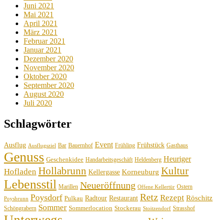
Juni 2021
Mai 2021
April 2021
März 2021
Februar 2021
Januar 2021
Dezember 2020
November 2020
Oktober 2020
September 2020
August 2020
Juli 2020
Schlagwörter
Event
Ausflug
Frühstück
Bauernhof
Gasthaus
Bar
Frühling
Ausflugsziel
Genuss
Heuriger
Geschenkidee
Handarbeitsgeschäft
Heldenberg
Hollabrunn
Kultur
Hofladen
Korneuburg
Kellergasse
Lebensstil
Neueröffnung
Marillen
Ostern
Offene Kellertür
Retz
Poysdorf
Rezept
Röschitz
Radtour
Restaurant
Pulkau
Poysbrunn
Sommer
Sommerlocation
Stockerau
Schöngrabern
Strasshof
Stoitzendorf