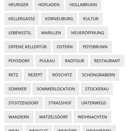
HEURIGER
HOFLADEN
HOLLABRUNN
KELLERGASSE
KORNEUBURG
KULTUR
LEBENSSTIL
MARILLEN
NEUERÖFFNUNG
OFFENE KELLERTÜR
OSTERN
POYSBRUNN
POYSDORF
PULKAU
RADTOUR
RESTAURANT
RETZ
REZEPT
RÖSCHITZ
SCHÖNGRABERN
SOMMER
SOMMERLOCATION
STOCKERAU
STOITZENDORF
STRASSHOF
UNTERWEGS
WANDERN
WATZELSDORF
WEIHNACHTEN
WEIN
WEINGUT
WEINTIPP
WEINVIERTEL