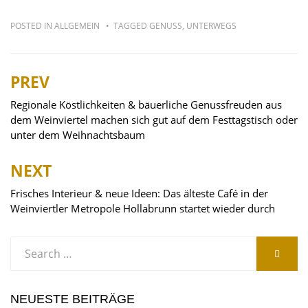
POSTED IN
ALLGEMEIN
TAGGED
GENUSS
,
UNTERWEGS
PREV
Beitragsnavigation
Regionale Köstlichkeiten & bäuerliche Genussfreuden aus
dem Weinviertel machen sich gut auf dem Festtagstisch oder
unter dem Weihnachtsbaum
NEXT
Frisches Interieur & neue Ideen: Das älteste Café in der
Weinviertler Metropole Hollabrunn startet wieder durch
Search
SEARC
for:
NEUESTE BEITRÄGE