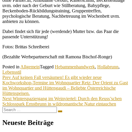
ohne Partner:in, Ambulante Geburt, Kaiserschnitt, Beckenendlage
uvm. oder nach der Geburt wie Stillberatung, Babypflege,
Beckenboden-Rückbildungstraining, Gruppentreffen,
psychologische Beratung, Nachbetreuung im Wochenbett uvm.
anbieten zu können.
Dabei findet sich für jede (werdende) Mutter bzw. das Paar die
passende Unterstützung!
Fotos: Brittas Schreiberei
(Bezahlte Werbepartnerschaft mit Ramona Bischof-Ronge)
Posted in
Allgemein
Tagged
Hebammenhandwerk
,
Hollabrunn
,
Lebensstil
Beitragsnavigation
Prev
Auf keinen Fall versäumen! Es gibt wieder neue
Kochworkshop-Termine im Wohnquartier Retz: Der Orient zu Gast
im Wohnquartier und Hüttengaudi – Beliebte Österreichische
Hüttenspeisen.
Next
Winterspaziergang im Weinviertel: Durch den Reuss’schen
Schlosspark Ernstbrunn in wildromantische Natur eintauchen
Search
Search
for:
Neueste Beiträge