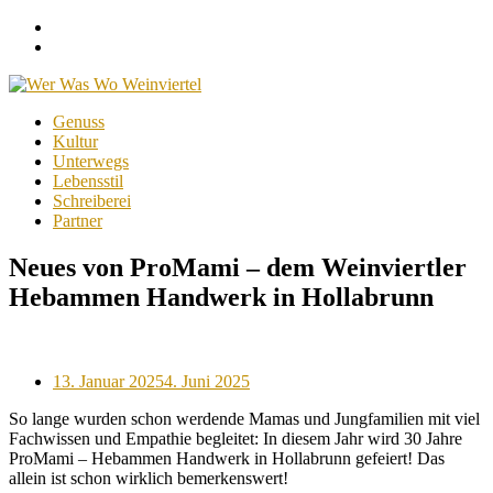
Facebook
Instagram
Menu
Skip
Genuss
to
Kultur
content
Unterwegs
Lebensstil
Schreiberei
Partner
Neues von ProMami – dem Weinviertler
Hebammen Handwerk in Hollabrunn
Posted
13. Januar 2025
4. Juni 2025
on
So lange wurden schon werdende Mamas und Jungfamilien mit viel
Fachwissen und Empathie begleitet: In diesem Jahr wird 30 Jahre
ProMami – Hebammen Handwerk in Hollabrunn gefeiert! Das
allein ist schon wirklich bemerkenswert!