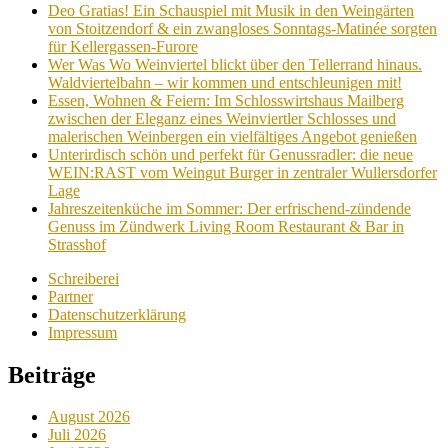
Deo Gratias! Ein Schauspiel mit Musik in den Weingärten
von Stoitzendorf & ein zwangloses Sonntags-Matinée sorgten
für Kellergassen-Furore
Wer Was Wo Weinviertel blickt über den Tellerrand hinaus.
Waldviertelbahn – wir kommen und entschleunigen mit!
Essen, Wohnen & Feiern: Im Schlosswirtshaus Mailberg
zwischen der Eleganz eines Weinviertler Schlosses und
malerischen Weinbergen ein vielfältiges Angebot genießen
Unterirdisch schön und perfekt für Genussradler: die neue
WEIN:RAST vom Weingut Burger in zentraler Wullersdorfer
Lage
Jahreszeitenküche im Sommer: Der erfrischend-zündende
Genuss im Zündwerk Living Room Restaurant & Bar in
Strasshof
Schreiberei
Partner
Datenschutzerklärung
Impressum
Beiträge
August 2026
Juli 2026