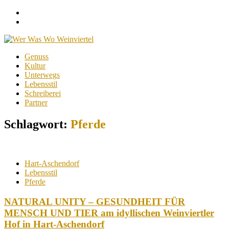
Facebook
Instagram
Menu
Skip
Genuss
to
Kultur
content
Unterwegs
Lebensstil
Schreiberei
Partner
Schlagwort:
Pferde
Hart-Aschendorf
Lebensstil
Pferde
NATURAL UNITY – GESUNDHEIT FÜR
MENSCH UND TIER am idyllischen Weinviertler
Hof in Hart-Aschendorf