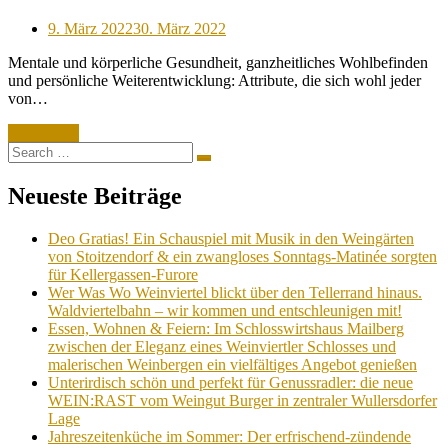
Posted
9. März 2022
30. März 2022
on
Mentale und körperliche Gesundheit, ganzheitliches Wohlbefinden
und persönliche Weiterentwicklung: Attribute, die sich wohl jeder
von…
Read More
Search
Search
for:
Neueste Beiträge
Deo Gratias! Ein Schauspiel mit Musik in den Weingärten
von Stoitzendorf & ein zwangloses Sonntags-Matinée sorgten
für Kellergassen-Furore
Wer Was Wo Weinviertel blickt über den Tellerrand hinaus.
Waldviertelbahn – wir kommen und entschleunigen mit!
Essen, Wohnen & Feiern: Im Schlosswirtshaus Mailberg
zwischen der Eleganz eines Weinviertler Schlosses und
malerischen Weinbergen ein vielfältiges Angebot genießen
Unterirdisch schön und perfekt für Genussradler: die neue
WEIN:RAST vom Weingut Burger in zentraler Wullersdorfer
Lage
Jahreszeitenküche im Sommer: Der erfrischend-zündende