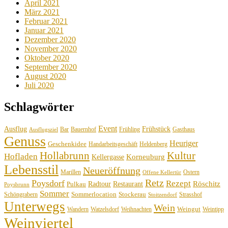
April 2021
März 2021
Februar 2021
Januar 2021
Dezember 2020
November 2020
Oktober 2020
September 2020
August 2020
Juli 2020
Schlagwörter
Event
Ausflug
Frühstück
Bauernhof
Gasthaus
Bar
Frühling
Ausflugsziel
Genuss
Heuriger
Geschenkidee
Handarbeitsgeschäft
Heldenberg
Hollabrunn
Kultur
Hofladen
Korneuburg
Kellergasse
Lebensstil
Neueröffnung
Marillen
Ostern
Offene Kellertür
Retz
Poysdorf
Rezept
Röschitz
Radtour
Restaurant
Pulkau
Poysbrunn
Sommer
Sommerlocation
Stockerau
Schöngrabern
Strasshof
Stoitzendorf
Unterwegs
Wein
Weingut
Wandern
Watzelsdorf
Weihnachten
Weintipp
Weinviertel