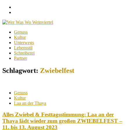
Facebook
Instagram
Menu
Skip
Genuss
to
Kultur
content
Unterwegs
Lebensstil
Schreiberei
Partner
Schlagwort:
Zwiebelfest
Genuss
Kultur
Laa an der Thaya
Alles Zwiebel & Festtagsstimmung: Laa an der
Thaya lädt wieder zum großen ZWIEBELFEST –
11. bis 13. August 2023