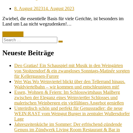
Posted
8. August 2023
14. August 2023
on
Zwiebel, die essentielle Basis für viele Gerichte, ist besonders im
Land um Laa nicht wegzudenken!…
Read More
Search
Search
for:
Neueste Beiträge
Deo Gratias! Ein Schauspiel mit Musik in den Weingärten
von Stoitzendorf & ein zwangloses Sonntags-Matinée sorgten
für Kellergassen-Furore
Wer Was Wo Weinviertel blickt über den Tellerrand hinaus.
Waldviertelbahn – wir kommen und entschleunigen mit!
Essen, Wohnen & Feiern: Im Schlosswirtshaus Mailberg
zwischen der Eleganz eines Weinviertler Schlosses und
malerischen Weinbergen ein vielfältiges Angebot genießen
Unterirdisch schön und perfekt für Genussradler: die neue
WEIN:RAST vom Weingut Burger in zentraler Wullersdorfer
Lage
Jahreszeitenküche im Sommer: Der erfrischend-zündende
Genuss im Zündwerk Living Room Restaurant & Bar in