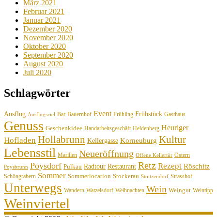
März 2021
Februar 2021
Januar 2021
Dezember 2020
November 2020
Oktober 2020
September 2020
August 2020
Juli 2020
Schlagwörter
Event
Ausflug
Frühstück
Bauernhof
Gasthaus
Bar
Frühling
Ausflugsziel
Genuss
Heuriger
Geschenkidee
Handarbeitsgeschäft
Heldenberg
Hollabrunn
Kultur
Hofladen
Korneuburg
Kellergasse
Lebensstil
Neueröffnung
Marillen
Ostern
Offene Kellertür
Retz
Poysdorf
Rezept
Röschitz
Radtour
Restaurant
Pulkau
Poysbrunn
Sommer
Sommerlocation
Stockerau
Schöngrabern
Strasshof
Stoitzendorf
Unterwegs
Wein
Weingut
Wandern
Watzelsdorf
Weihnachten
Weintipp
Weinviertel