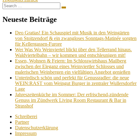
Search
Search
for:
Neueste Beiträge
Deo Gratias! Ein Schauspiel mit Musik in den Weingärten
von Stoitzendorf & ein zwangloses Sonntags-Matinée sorgten
für Kellergassen-Furore
Wer Was Wo Weinviertel blickt über den Tellerrand hinaus.
Waldviertelbahn – wir kommen und entschleunigen mit!
Essen, Wohnen & Feiern: Im Schlosswirtshaus Mailberg
zwischen der Eleganz eines Weinviertler Schlosses und
malerischen Weinbergen ein vielfältiges Angebot genießen
Unterirdisch schön und perfekt für Genussradler: die neue
WEIN:RAST vom Weingut Burger in zentraler Wullersdorfer
Lage
Jahreszeitenküche im Sommer: Der erfrischend-zündende
Genuss im Zündwerk Living Room Restaurant & Bar in
Strasshof
Schreiberei
Partner
Datenschutzerklärung
Impressum