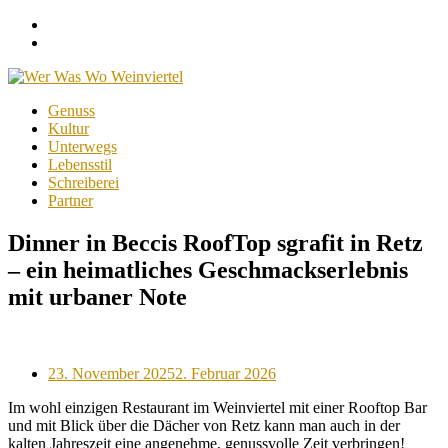
Facebook
Instagram
Menu
Skip
Genuss
to
Kultur
content
Unterwegs
Lebensstil
Schreiberei
Partner
Dinner in Beccis RoofTop sgrafit in Retz
– ein heimatliches Geschmackserlebnis
mit urbaner Note
Posted
23. November 2025
2. Februar 2026
on
Im wohl einzigen Restaurant im Weinviertel mit einer Rooftop Bar
und mit Blick über die Dächer von Retz kann man auch in der
kalten Jahreszeit eine angenehme, genussvolle Zeit verbringen!