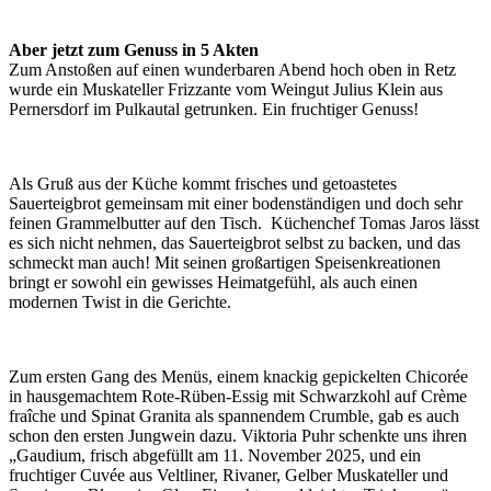
Aber jetzt zum Genuss in 5 Akten
Zum Anstoßen auf einen wunderbaren Abend hoch oben in Retz
wurde ein Muskateller Frizzante vom Weingut Julius Klein aus
Pernersdorf im Pulkautal getrunken. Ein fruchtiger Genuss!
Als Gruß aus der Küche kommt frisches und getoastetes
Sauerteigbrot gemeinsam mit einer bodenständigen und doch sehr
feinen Grammelbutter auf den Tisch. Küchenchef Tomas Jaros
lässt
es sich nicht nehmen, das Sauerteigbrot selbst zu backen, und das
schmeckt man auch! Mit seinen großartigen Speisenkreationen
bringt er sowohl ein gewisses Heimatgefühl, als auch einen
modernen Twist in die Gerichte.
Zum ersten Gang des Menüs, einem knackig gepickelten Chicorée
in hausgemachtem Rote-Rüben-Essig mit Schwarzkohl auf Crème
fraîche und Spinat Granita
als spannendem Crumble, gab es auch
schon den ersten Jungwein dazu. Viktoria Puhr schenkte uns ihren
„Gaudium, frisch abgefüllt am 11. November 2025, und ein
fruchtiger Cuvée aus Veltliner, Rivaner, Gelber Muskateller und