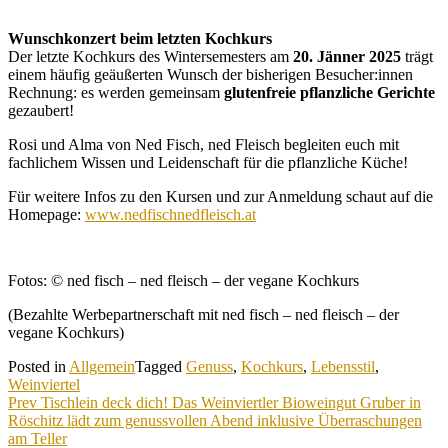
Wunschkonzert beim letzten Kochkurs
Der letzte Kochkurs des Wintersemesters am
20. Jänner 2025
trägt
einem häufig geäußerten Wunsch der bisherigen Besucher:innen
Rechnung: es werden gemeinsam
glutenfreie pflanzliche Gerichte
gezaubert!
Rosi und Alma von Ned Fisch, ned Fleisch begleiten euch mit
fachlichem Wissen und Leidenschaft für die pflanzliche Küche!
Für weitere Infos zu den Kursen und zur Anmeldung schaut auf die
Homepage:
www.nedfischnedfleisch.at
Fotos: © ned fisch – ned fleisch – der vegane Kochkurs
(Bezahlte Werbepartnerschaft mit ned fisch – ned fleisch – der
vegane Kochkurs)
Posted in
Allgemein
Tagged
Genuss
,
Kochkurs
,
Lebensstil
,
Weinviertel
Beitragsnavigation
Prev
Tischlein deck dich! Das Weinviertler Bioweingut Gruber in
Röschitz lädt zum genussvollen Abend inklusive Überraschungen
am Teller