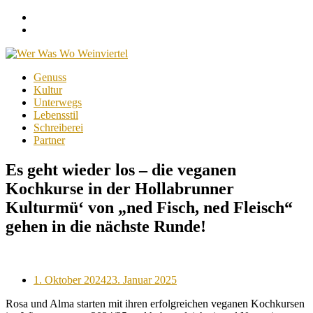
Facebook
Instagram
Menu
Skip
Genuss
to
Kultur
content
Unterwegs
Lebensstil
Schreiberei
Partner
Es geht wieder los – die veganen
Kochkurse in der Hollabrunner
Kulturmü‘ von „ned Fisch, ned Fleisch“
gehen in die nächste Runde!
Posted
1. Oktober 2024
23. Januar 2025
on
Rosa und Alma starten mit ihren erfolgreichen veganen Kochkursen