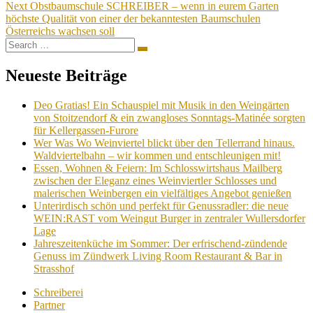
Next
Obstbaumschule SCHREIBER – wenn in eurem Garten
höchste Qualität von einer der bekanntesten Baumschulen
Österreichs wachsen soll
Search
Search
for:
Neueste Beiträge
Deo Gratias! Ein Schauspiel mit Musik in den Weingärten
von Stoitzendorf & ein zwangloses Sonntags-Matinée sorgten
für Kellergassen-Furore
Wer Was Wo Weinviertel blickt über den Tellerrand hinaus.
Waldviertelbahn – wir kommen und entschleunigen mit!
Essen, Wohnen & Feiern: Im Schlosswirtshaus Mailberg
zwischen der Eleganz eines Weinviertler Schlosses und
malerischen Weinbergen ein vielfältiges Angebot genießen
Unterirdisch schön und perfekt für Genussradler: die neue
WEIN:RAST vom Weingut Burger in zentraler Wullersdorfer
Lage
Jahreszeitenküche im Sommer: Der erfrischend-zündende
Genuss im Zündwerk Living Room Restaurant & Bar in
Strasshof
Schreiberei
Partner