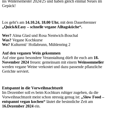
ins Wintersemester 2024/25 und haben gleich einmal Neues im
Gepäck!
Los geht’s am
14.10.24, 18.00 Uhr,
mit dem Dauerbrenner
„Quick&Easy – schnelle vegane Alltagsküche“.
Wer?
Alma Glasl und Rosa Nentwich-Bouchal
Was?
Vegane Kochkurse
Wo?
Kulturmü‘ Hollabrunn, Mühlenring 2
Auf den veganen Wein gekommen
Auf eine ganz besondere Veranstaltung dürft ihr euch am
18.
November 2024
freuen: gemeinsam mit einem
Weinsommelier
werden vegane Weine verkostet und dazu passende pflanzliche
Gerichte serviert.
Entspannt in die Vorweihnachtszeit
Im Dezember soll es beim Kochkurs ruhiger zugehen, da die
Vorweihnachtszeit meist schon stressig genug ist:
„Slow Food –
entspannt vegan kochen“
läutet die besinnliche Zeit am
16.Dezember 2024
ein.