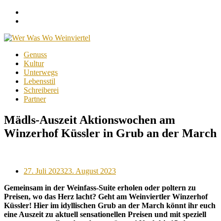
Facebook
Instagram
Menu
Skip
Genuss
to
Kultur
content
Unterwegs
Lebensstil
Schreiberei
Partner
Mädls-Auszeit Aktionswochen am
Winzerhof Küssler in Grub an der March
Posted
27. Juli 2023
23. August 2023
on
Gemeinsam in der Weinfass-Suite erholen oder poltern zu
Preisen, wo das Herz lacht? Geht am Weinviertler Winzerhof
Küssler! Hier im idyllischen Grub an der March könnt ihr euch
eine Auszeit zu aktuell sensationellen Preisen und mit speziell