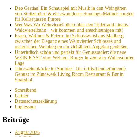
Deo Gratias! Ein Schauspiel mit Musik in den Weingärten
von Stoitzendorf & ein zwangloses Sonntags-Matinée sorgten
für Kellergassen-Furore
Wer Was Wo Weinviertel blickt über den Tellerrand hinaus.
Waldviertelbahn – wir kommen und entschleunigen mit!
Essen, Wohnen & Feiern: Im Schlosswirtshaus Mailberg
zwischen der Eleganz eines Weinviertler Schlosses und
malerischen Weinbergen ein vielfältiges Angebot genießen
Unterirdisch schön und perfekt für Genussradler: die neue
WEIN:RAST vom Weingut Burger in zentraler Wullersdorfer
Lage
Jahreszeitenküche im Sommer: Der erfrischend-zündende
Genuss im Zündwerk Living Room Restaurant & Bar in
Strasshof
Schreiberei
Partner
Datenschutzerklärung
Impressum
Beiträge
August 2026