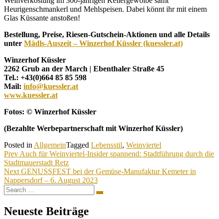
Weinverkostung im 300-jährigen Kellergewölbe samt
Heurigenschmankerl und Mehlspeisen. Dabei könnt ihr mit einem
Glas Küssante anstoßen!
Bestellung, Preise, Riesen-Gutschein-Aktionen und alle Details
unter
Mädls-Auszeit – Winzerhof Küssler (kuessler.at)
Winzerhof Küssler
2262 Grub an der March | Ebenthaler Straße 45
Tel.: +43(0)664 85 85 598
Mail:
info@kuessler.at
www.kuessler.at
Fotos: © Winzerhof Küssler
(Bezahlte Werbepartnerschaft mit Winzerhof Küssler)
Posted in
Allgemein
Tagged
Lebensstil
,
Weinviertel
Beitragsnavigation
Prev
Auch für Weinviertel-Insider spannend: Stadtführung durch die
Stadtmauerstadt Retz
Next
GENUSSFEST bei der Gemüse-Manufaktur Kemeter in
Nappersdorf – 6. August 2023
Search
Search
for:
Neueste Beiträge