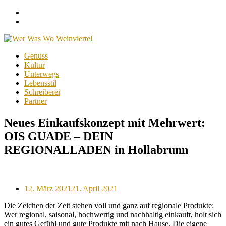
Facebook
Instagram
Menu
Skip
Genuss
to
Kultur
content
Unterwegs
Lebensstil
Schreiberei
Partner
Neues Einkaufskonzept mit Mehrwert:
OIS GUADE – DEIN
REGIONALLADEN in Hollabrunn
Posted
12. März 2021
21. April 2021
on
Die Zeichen der Zeit stehen voll und ganz auf regionale Produkte:
Wer regional, saisonal, hochwertig und nachhaltig einkauft, holt sich
ein gutes Gefühl und gute Produkte mit nach Hause. Die eigene