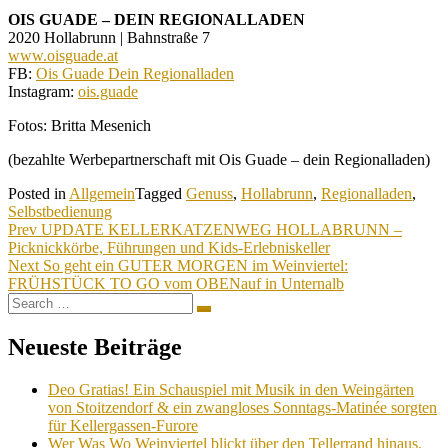
OIS GUADE – DEIN REGIONALLADEN
2020 Hollabrunn | Bahnstraße 7
www.oisguade.at
FB:
Ois Guade Dein Regionalladen
Instagram:
ois.guade
Fotos: Britta Mesenich
(bezahlte Werbepartnerschaft mit Ois Guade – dein Regionalladen)
Posted in
Allgemein
Tagged
Genuss
,
Hollabrunn
,
Regionalladen
,
Selbstbedienung
Beitragsnavigation
Prev
UPDATE KELLERKATZENWEG HOLLABRUNN –
Picknickkörbe, Führungen und Kids-Erlebniskeller
Next
So geht ein GUTER MORGEN im Weinviertel:
FRÜHSTÜCK TO GO vom OBENauf in Unternalb
Search
Search
for:
Neueste Beiträge
Deo Gratias! Ein Schauspiel mit Musik in den Weingärten
von Stoitzendorf & ein zwangloses Sonntags-Matinée sorgten
für Kellergassen-Furore
Wer Was Wo Weinviertel blickt über den Tellerrand hinaus.