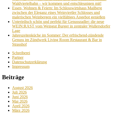
Waldviertelbahn – wir kommen und entschleunigen mit!
Essen, Wohnen & Feiern: Im Schlosswirtshaus Mailberg
zwischen der Eleganz eines Weinviertler Schlosses und
malerischen Weinbergen ein vielfältiges Angebot genießen
Unterirdisch schön und perfekt für Genussradler: die neue
WEIN:RAST vom Weingut Burger in zentraler Wullersdorfer
Lage
Jahreszeitenküche im Sommer: Der erfrischend-zündende
Genuss im Zündwerk Living Room Restaurant & Bar in
Strasshof
Schreiberei
Partner
Datenschutzerklärung
Impressum
Beiträge
August 2026
Juli 2026
Juni 2026
Mai 2026
April 2026
März 2026