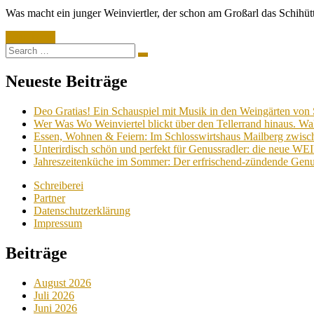
on
Was macht ein junger Weinviertler, der schon am Großarl das Schihü
Read More
Search
Search
for:
Neueste Beiträge
Deo Gratias! Ein Schauspiel mit Musik in den Weingärten von 
Wer Was Wo Weinviertel blickt über den Tellerrand hinaus. Wa
Essen, Wohnen & Feiern: Im Schlosswirtshaus Mailberg zwische
Unterirdisch schön und perfekt für Genussradler: die neue W
Jahreszeitenküche im Sommer: Der erfrischend-zündende Genu
Schreiberei
Partner
Datenschutzerklärung
Impressum
Beiträge
August 2026
Juli 2026
Juni 2026