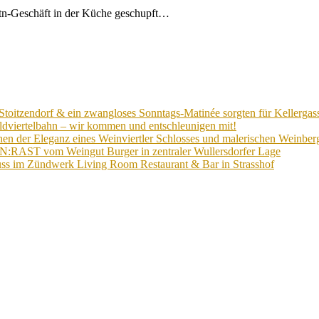
ttn-Geschäft in der Küche geschupft…
Stoitzendorf & ein zwangloses Sonntags-Matinée sorgten für Kellergas
ldviertelbahn – wir kommen und entschleunigen mit!
n der Eleganz eines Weinviertler Schlosses und malerischen Weinberg
EIN:RAST vom Weingut Burger in zentraler Wullersdorfer Lage
ss im Zündwerk Living Room Restaurant & Bar in Strasshof