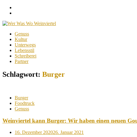
Facebook
Instagram
Menu
Skip
Genuss
to
Kultur
content
Unterwegs
Lebensstil
Schreiberei
Partner
Schlagwort:
Burger
Burger
Foodtruck
Genuss
Weinviertel kann Burger: Wir haben einen neuen Gour
Posted
16. Dezember 2020
26. Januar 2021