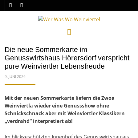
Menu
Die neue Sommerkarte im
Genusswirtshaus Hörersdorf verspricht
pure Weinviertler Lebensfreude
POSTED
9. JUNI 2026
ON
Mit der neuen Sommerkarte liefern die Zwoa
Weinviertla wieder eine Genussshow ohne
Schnickschnack aber mit Weinviertler Klassikern
„verdrahd“ interpretiert ab!
Im blickgeschützten Innenhof des Genusswirtshauses