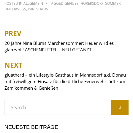
POSTED IN
ALLGEMEIN
TAGGED
GENUSS
,
HÖRERSDORF
,
SOMMER
,
UNTERWEGS
,
WIRTSHAUS
PREV
Beitragsnavigation
20 Jahre Nina Blums Märchensommer: Heuer wird es
glanzvoll! ASCHENPUTTEL – NEU GETANZT
NEXT
gluatherd – ein Lifestyle-Gasthaus in Mannsdorf a.d. Donau
mit freiwilligem Einsatz für die örtliche Feuerwehr lädt zum
Zam’kommen & Genießen
Search
SEARC
for:
NEUESTE BEITRÄGE