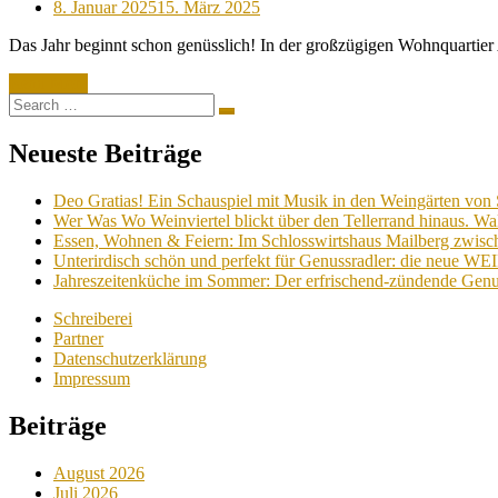
Posted
8. Januar 2025
15. März 2025
on
Das Jahr beginnt schon genüsslich! In der großzügigen Wohnquarti
Read More
Search
Search
for:
Neueste Beiträge
Deo Gratias! Ein Schauspiel mit Musik in den Weingärten von 
Wer Was Wo Weinviertel blickt über den Tellerrand hinaus. Wa
Essen, Wohnen & Feiern: Im Schlosswirtshaus Mailberg zwische
Unterirdisch schön und perfekt für Genussradler: die neue W
Jahreszeitenküche im Sommer: Der erfrischend-zündende Genu
Schreiberei
Partner
Datenschutzerklärung
Impressum
Beiträge
August 2026
Juli 2026