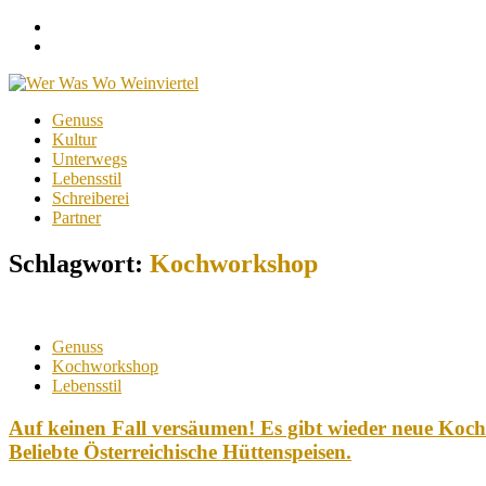
Facebook
Instagram
Menu
Skip
Genuss
to
Kultur
content
Unterwegs
Lebensstil
Schreiberei
Partner
Schlagwort:
Kochworkshop
Genuss
Kochworkshop
Lebensstil
Auf keinen Fall versäumen! Es gibt wieder neue Ko
Beliebte Österreichische Hüttenspeisen.