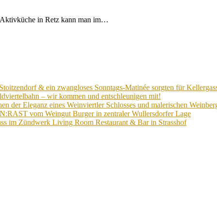
er Aktivküche in Retz kann man im…
Stoitzendorf & ein zwangloses Sonntags-Matinée sorgten für Kellergas
ldviertelbahn – wir kommen und entschleunigen mit!
n der Eleganz eines Weinviertler Schlosses und malerischen Weinberg
EIN:RAST vom Weingut Burger in zentraler Wullersdorfer Lage
ss im Zündwerk Living Room Restaurant & Bar in Strasshof