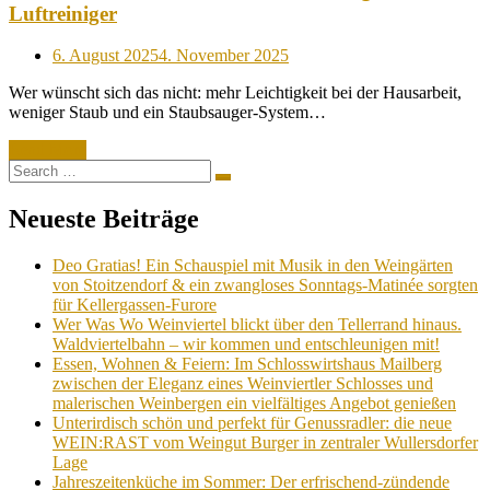
Luftreiniger
Posted
6. August 2025
4. November 2025
on
Wer wünscht sich das nicht: mehr Leichtigkeit bei der Hausarbeit,
weniger Staub und ein Staubsauger-System…
Read More
Search
Search
for:
Neueste Beiträge
Deo Gratias! Ein Schauspiel mit Musik in den Weingärten
von Stoitzendorf & ein zwangloses Sonntags-Matinée sorgten
für Kellergassen-Furore
Wer Was Wo Weinviertel blickt über den Tellerrand hinaus.
Waldviertelbahn – wir kommen und entschleunigen mit!
Essen, Wohnen & Feiern: Im Schlosswirtshaus Mailberg
zwischen der Eleganz eines Weinviertler Schlosses und
malerischen Weinbergen ein vielfältiges Angebot genießen
Unterirdisch schön und perfekt für Genussradler: die neue
WEIN:RAST vom Weingut Burger in zentraler Wullersdorfer
Lage
Jahreszeitenküche im Sommer: Der erfrischend-zündende