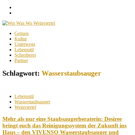
Facebook
Instagram
Menu
Skip
Genuss
to
Kultur
content
Unterwegs
Lebensstil
Schreiberei
Partner
Schlagwort:
Wasserstaubsauger
Lebensstil
Wasserstaubsauger
Weinviertel
Mehr als nur eine Staubsaugerberaterin: Desiree
bringt euch das Reinigungssystem der Zukunft ins
Haus – den VIVENSO Wasserstaubsauger und