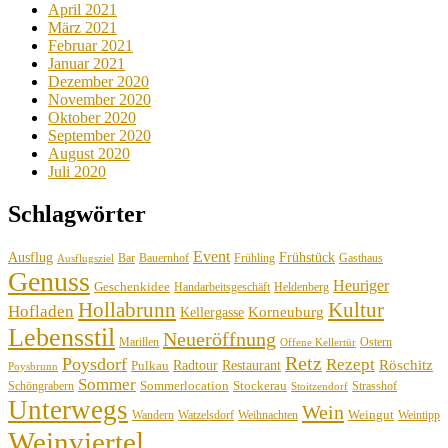
April 2021
März 2021
Februar 2021
Januar 2021
Dezember 2020
November 2020
Oktober 2020
September 2020
August 2020
Juli 2020
Schlagwörter
Event
Ausflug
Frühstück
Bauernhof
Gasthaus
Bar
Frühling
Ausflugsziel
Genuss
Heuriger
Geschenkidee
Handarbeitsgeschäft
Heldenberg
Hollabrunn
Kultur
Hofladen
Korneuburg
Kellergasse
Lebensstil
Neueröffnung
Marillen
Ostern
Offene Kellertür
Retz
Poysdorf
Rezept
Röschitz
Radtour
Restaurant
Pulkau
Poysbrunn
Sommer
Sommerlocation
Stockerau
Schöngrabern
Strasshof
Stoitzendorf
Unterwegs
Wein
Weingut
Wandern
Watzelsdorf
Weihnachten
Weintipp
Weinviertel