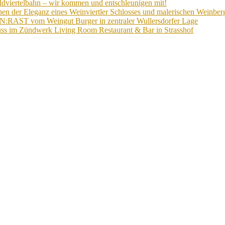
ldviertelbahn – wir kommen und entschleunigen mit!
n der Eleganz eines Weinviertler Schlosses und malerischen Weinberg
EIN:RAST vom Weingut Burger in zentraler Wullersdorfer Lage
ss im Zündwerk Living Room Restaurant & Bar in Strasshof