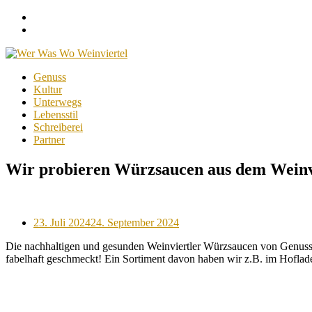
Facebook
Instagram
Menu
Skip
Genuss
to
Kultur
content
Unterwegs
Lebensstil
Schreiberei
Partner
Wir probieren Würzsaucen aus dem Weinvi
Posted
23. Juli 2024
24. September 2024
on
Die nachhaltigen und gesunden Weinviertler Würzsaucen von Genussk
fabelhaft geschmeckt! Ein Sortiment davon haben wir z.B. im Hoflad