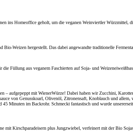
nen ins Homeoffice geholt, um die veganen Weinviertler Würzmittel, 
 Bio-Weizen hergestellt. Das dabei angewandte traditionelle Fermentati
ir die Füllung aus veganem Faschierten auf Soja- und Weizeneiweißbasi
len – aufgepeppt mit WienerWürze! Dabei haben wir Zucchini, Karotten
auce von Genusskoarl, Olivenöl, Zitronensaft, Knoblauch und allem, w
d 45 Minuten im Backrohr. Schmeckt fantastisch und wurde unsererseits 
ne mit Kirschparadeisern plus Jungzwiebel, verfeinert mit der Bio Soj