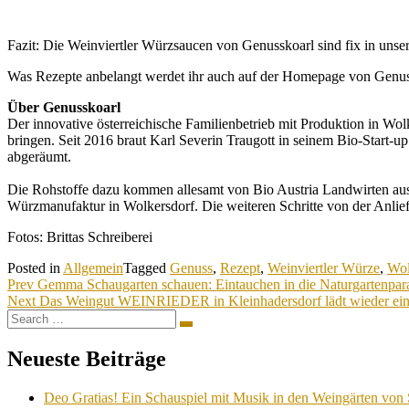
Fazit: Die Weinviertler Würzsaucen von Genusskoarl sind fix in uns
Was Rezepte anbelangt werdet ihr auch auf der Homepage von Genus
Über Genusskoarl
Der innovative österreichische Familienbetrieb mit Produktion in Wo
bringen. Seit 2016 braut Karl Severin Traugott in seinem Bio-Start-
abgeräumt.
Die Rohstoffe dazu kommen allesamt von Bio Austria Landwirten aus 
Würzmanufaktur in Wolkersdorf. Die weiteren Schritte von der Anlief
Fotos: Brittas Schreiberei
Posted in
Allgemein
Tagged
Genuss
,
Rezept
,
Weinviertler Würze
,
Wol
Beitragsnavigation
Prev
Gemma Schaugarten schauen: Eintauchen in die Naturgartenpar
Next
Das Weingut WEINRIEDER in Kleinhadersdorf lädt wieder ein
Search
Search
for:
Neueste Beiträge
Deo Gratias! Ein Schauspiel mit Musik in den Weingärten von 