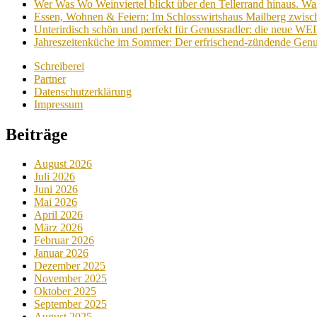
Wer Was Wo Weinviertel blickt über den Tellerrand hinaus. Wa
Essen, Wohnen & Feiern: Im Schlosswirtshaus Mailberg zwische
Unterirdisch schön und perfekt für Genussradler: die neue W
Jahreszeitenküche im Sommer: Der erfrischend-zündende Genu
Schreiberei
Partner
Datenschutzerklärung
Impressum
Beiträge
August 2026
Juli 2026
Juni 2026
Mai 2026
April 2026
März 2026
Februar 2026
Januar 2026
Dezember 2025
November 2025
Oktober 2025
September 2025
August 2025