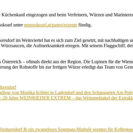
er Küchenkastl eingezogen und beim Verfeinern, Würzen und Marinieren
skoarl unter
genusskoarl.at/pages/rezepte
fündig.
lkersdorf im Weinviertel hat es sich zum Ziel gesetzt, mit nachhalti
up Würzsaucen, die Aufmerksamkeit erregen. Mit seinem Flaggschiff, d
Österreich – oftmals direkt aus der Region. Die Lupinen für die Wie
erung der Rohstoffe bis zur fertigen Würze erledigt das Team von Genu
kersdorf
adiese von Monika Köhler in Ladendorf und den Schaugarten Am Pulv
: 20 Jahre WEINRIEDER EXTREM – das Weinspektakel der Extraklasse
Stoitzendorf & ein zwangloses Sonntags-Matinée sorgten für Kellergas