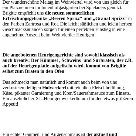
Der wunderschöne Maitag im Weinviertel wird von uns gleich für
ein Platznehmen im Innenhofgastgarten bei Spielauers genutzt.
Brigitte empfiehlt uns
die neuen sommerlichen
Erfrischungsgetränke „Beeren Sprizz“ und „Granat Sprizz“
in
den Farben Zartrosa und Rot. Die leicht süßlichen und leicht herben
Geschmacksnuancen sorgen für einen perfekten Einstieg in eine
angenehme Auszeit beim Weinviertler Heurigen!
Die angebotenen Heurigengerichte sind sowohl klassisch als
auch kreativ: Der Kümmel-, Schweins- und Surbraten, der z.B.
auf der Heurigenplatte aufgetischt wird, kommt von Brigitte
selbst zum Braten in den Ofen
.
Das schmeckt man natürlich und kommt auch beim von uns
verkosteten deftigen
Hofweckerl
mit reichlich Fleischbefüllung,
Käse, pikanter Garnierung und Kren/Sauerrahmsauce zum Einsatz.
Ein ansehnlicher XL-Heurigenweckerltraum für den etwas größeren
Appetit!
Ein echter Gaumen- und Augenschmaus ist der
aktuell und