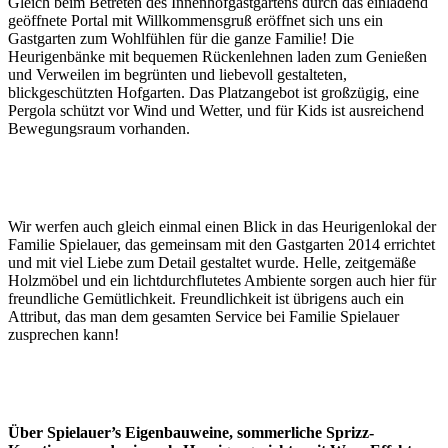
Gleich beim Betreten des Innenhofgastgartens durch das einladend
geöffnete Portal mit Willkommensgruß eröffnet sich uns ein
Gastgarten zum Wohlfühlen für die ganze Familie! Die
Heurigenbänke mit bequemen Rückenlehnen laden zum Genießen
und Verweilen im begrünten und liebevoll gestalteten,
blickgeschützten Hofgarten. Das Platzangebot ist großzügig, eine
Pergola schützt vor Wind und Wetter, und für Kids ist ausreichend
Bewegungsraum vorhanden.
Wir werfen auch gleich einmal einen Blick in das Heurigenlokal der
Familie Spielauer, das gemeinsam mit den Gastgarten 2014 errichtet
und mit viel Liebe zum Detail gestaltet wurde. Helle, zeitgemäße
Holzmöbel und ein lichtdurchflutetes Ambiente sorgen auch hier für
freundliche Gemütlichkeit. Freundlichkeit ist übrigens auch ein
Attribut, das man dem gesamten Service bei Familie Spielauer
zusprechen kann!
Über Spielauer’s Eigenbauweine, sommerliche Sprizz-