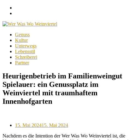
Facebook
Instagram
Menu
Skip
Genuss
to
Kultur
content
Unterwegs
Lebensstil
Schreiberei
Partner
Heurigenbetrieb im Familienweingut
Spielauer: ein Genussplatz im
Weinviertel mit traumhaftem
Innenhofgarten
Posted
15. Mai 2024
15. Mai 2024
on
Nachdem es die Intention der Wer Was Wo Weinviertel ist, die