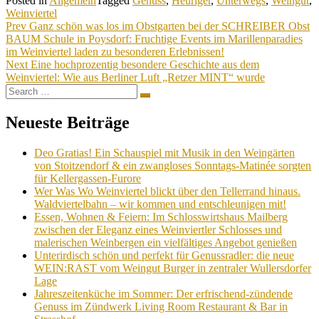
Posted in
Allgemein
Tagged
Genuss
,
Heuriger
,
Unterwegs
,
Weingut
,
Weinviertel
Beitragsnavigation
Prev
Ganz schön was los im Obstgarten bei der SCHREIBER Obst
BAUM Schule in Poysdorf: Fruchtige Events im Marillenparadies
im Weinviertel laden zu besonderen Erlebnissen!
Next
Eine hochprozentig besondere Geschichte aus dem
Weinviertel: Wie aus Berliner Luft „Retzer MINT“ wurde
Search
Search
for:
Neueste Beiträge
Deo Gratias! Ein Schauspiel mit Musik in den Weingärten
von Stoitzendorf & ein zwangloses Sonntags-Matinée sorgten
für Kellergassen-Furore
Wer Was Wo Weinviertel blickt über den Tellerrand hinaus.
Waldviertelbahn – wir kommen und entschleunigen mit!
Essen, Wohnen & Feiern: Im Schlosswirtshaus Mailberg
zwischen der Eleganz eines Weinviertler Schlosses und
malerischen Weinbergen ein vielfältiges Angebot genießen
Unterirdisch schön und perfekt für Genussradler: die neue
WEIN:RAST vom Weingut Burger in zentraler Wullersdorfer
Lage
Jahreszeitenküche im Sommer: Der erfrischend-zündende
Genuss im Zündwerk Living Room Restaurant & Bar in