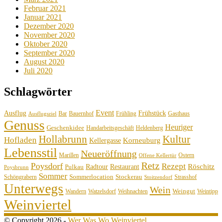
Februar 2021
Januar 2021
Dezember 2020
November 2020
Oktober 2020
September 2020
August 2020
Juli 2020
Schlagwörter
Event
Ausflug
Frühstück
Bauernhof
Gasthaus
Bar
Frühling
Ausflugsziel
Genuss
Heuriger
Geschenkidee
Handarbeitsgeschäft
Heldenberg
Hollabrunn
Kultur
Hofladen
Korneuburg
Kellergasse
Lebensstil
Neueröffnung
Marillen
Ostern
Offene Kellertür
Retz
Poysdorf
Rezept
Röschitz
Radtour
Restaurant
Pulkau
Poysbrunn
Sommer
Sommerlocation
Stockerau
Schöngrabern
Strasshof
Stoitzendorf
Unterwegs
Wein
Weingut
Wandern
Watzelsdorf
Weihnachten
Weintipp
Weinviertel
© Copyright 2026 -
Wer Was Wo Weinviertel