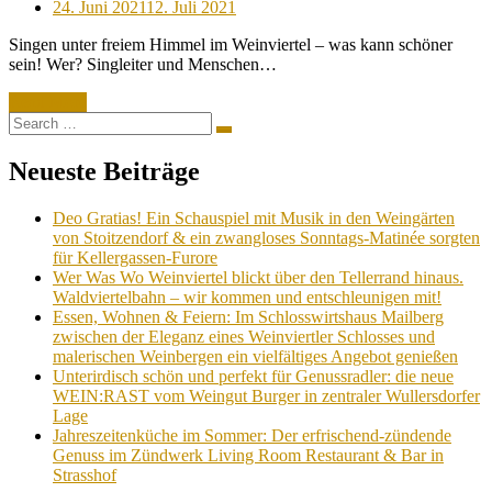
Posted
24. Juni 2021
12. Juli 2021
on
Singen unter freiem Himmel im Weinviertel – was kann schöner
sein! Wer? Singleiter und Menschen…
Read More
Search
Search
for:
Neueste Beiträge
Deo Gratias! Ein Schauspiel mit Musik in den Weingärten
von Stoitzendorf & ein zwangloses Sonntags-Matinée sorgten
für Kellergassen-Furore
Wer Was Wo Weinviertel blickt über den Tellerrand hinaus.
Waldviertelbahn – wir kommen und entschleunigen mit!
Essen, Wohnen & Feiern: Im Schlosswirtshaus Mailberg
zwischen der Eleganz eines Weinviertler Schlosses und
malerischen Weinbergen ein vielfältiges Angebot genießen
Unterirdisch schön und perfekt für Genussradler: die neue
WEIN:RAST vom Weingut Burger in zentraler Wullersdorfer
Lage
Jahreszeitenküche im Sommer: Der erfrischend-zündende
Genuss im Zündwerk Living Room Restaurant & Bar in
Strasshof