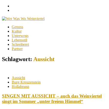
Facebook
Instagram
Menu
Skip
Genuss
to
Kultur
content
Unterwegs
Lebensstil
Schreiberei
Partner
Schlagwort:
Aussicht
Aussicht
Burg Kreuzenstein
Hollabrunn
SINGEN MIT AUSSICHT – auch das Weinviertel
singt im Sommer „unter freiem Himmel“