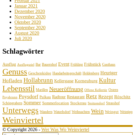
Februar 2021
Januar 2021
Dezember 2020
November 2020
Oktober 2020
September 2020
August 2020
Juli 2020
Schlagwörter
Event
Ausflug
Frühstück
Bauernhof
Gasthaus
Bar
Frühling
Ausflugsziel
Genuss
Heuriger
Geschenkidee
Handarbeitsgeschäft
Heldenberg
Hollabrunn
Kultur
Hofladen
Korneuburg
Kellergasse
Lebensstil
Neueröffnung
Marillen
Ostern
Offene Kellertür
Retz
Poysdorf
Rezept
Röschitz
Radtour
Restaurant
Pulkau
Poysbrunn
Sommer
Sommerlocation
Stockerau
Schöngrabern
Strasshof
Stoitzendorf
Unterwegs
Wein
Weingut
Wandern
Watzelsdorf
Weihnachten
Weintipp
Weinviertel
© Copyright 2026 -
Wer Was Wo Weinviertel
Search