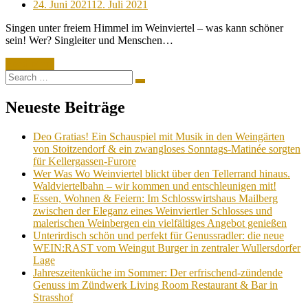
Posted
24. Juni 2021
12. Juli 2021
on
Singen unter freiem Himmel im Weinviertel – was kann schöner
sein! Wer? Singleiter und Menschen…
Read More
Search
Search
for:
Neueste Beiträge
Deo Gratias! Ein Schauspiel mit Musik in den Weingärten
von Stoitzendorf & ein zwangloses Sonntags-Matinée sorgten
für Kellergassen-Furore
Wer Was Wo Weinviertel blickt über den Tellerrand hinaus.
Waldviertelbahn – wir kommen und entschleunigen mit!
Essen, Wohnen & Feiern: Im Schlosswirtshaus Mailberg
zwischen der Eleganz eines Weinviertler Schlosses und
malerischen Weinbergen ein vielfältiges Angebot genießen
Unterirdisch schön und perfekt für Genussradler: die neue
WEIN:RAST vom Weingut Burger in zentraler Wullersdorfer
Lage
Jahreszeitenküche im Sommer: Der erfrischend-zündende
Genuss im Zündwerk Living Room Restaurant & Bar in
Strasshof