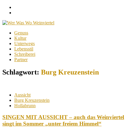
Facebook
Instagram
Menu
Skip
Genuss
to
Kultur
content
Unterwegs
Lebensstil
Schreiberei
Partner
Schlagwort:
Burg Kreuzenstein
Aussicht
Burg Kreuzenstein
Hollabrunn
SINGEN MIT AUSSICHT – auch das Weinviertel
singt im Sommer „unter freiem Himmel“