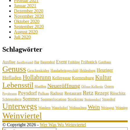
Februar 2021
Januar 2021
Dezember 2020
November 2020
Oktober 2020
September 2020
August 2020
Juli 2020
Schlagwörter
Event
Ausflug
Frühstück
Bauernhof
Gasthaus
Bar
Frühling
Ausflugsziel
Genuss
Heuriger
Geschenkidee
Handarbeitsgeschäft
Heldenberg
Hollabrunn
Kultur
Hofladen
Korneuburg
Kellergasse
Lebensstil
Neueröffnung
Marillen
Ostern
Offene Kellertür
Retz
Poysdorf
Rezept
Röschitz
Radtour
Restaurant
Pulkau
Poysbrunn
Sommer
Sommerlocation
Stockerau
Schöngrabern
Strasshof
Stoitzendorf
Unterwegs
Wein
Weingut
Wandern
Watzelsdorf
Weihnachten
Weintipp
Weinviertel
© Copyright 2026 -
Wer Was Wo Weinviertel
Search