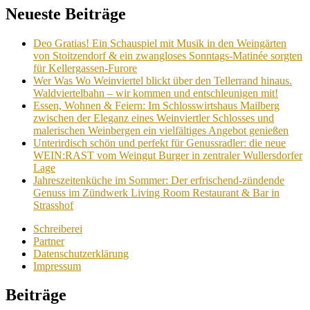
Neueste Beiträge
Deo Gratias! Ein Schauspiel mit Musik in den Weingärten
von Stoitzendorf & ein zwangloses Sonntags-Matinée sorgten
für Kellergassen-Furore
Wer Was Wo Weinviertel blickt über den Tellerrand hinaus.
Waldviertelbahn – wir kommen und entschleunigen mit!
Essen, Wohnen & Feiern: Im Schlosswirtshaus Mailberg
zwischen der Eleganz eines Weinviertler Schlosses und
malerischen Weinbergen ein vielfältiges Angebot genießen
Unterirdisch schön und perfekt für Genussradler: die neue
WEIN:RAST vom Weingut Burger in zentraler Wullersdorfer
Lage
Jahreszeitenküche im Sommer: Der erfrischend-zündende
Genuss im Zündwerk Living Room Restaurant & Bar in
Strasshof
Schreiberei
Partner
Datenschutzerklärung
Impressum
Beiträge