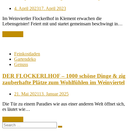
Posted
4. April 2023
17. April 2023
on
Im Weinviertler Flockerlhof in Klement erwachen die
Lebensgeister! Feiert mit und startet gemeinsam beschwingt in…
Read More
Feinkostladen
Gartendeko
Genuss
DER FLOCKERLHOF – 1000 schöne Dinge & zig
zauberhafte Plätze zum Wohlfühlen im Weinviertel
Posted
21. Mai 2021
13. Januar 2025
on
Die Tür zu einem Paradies wie aus einer anderen Welt öffnet sich,
es läutet wie…
Read More
Search
Search
for: