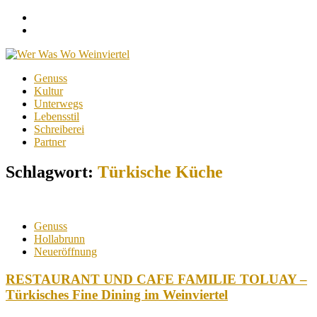
Facebook
Instagram
Menu
Skip
Genuss
to
Kultur
content
Unterwegs
Lebensstil
Schreiberei
Partner
Schlagwort:
Türkische Küche
Genuss
Hollabrunn
Neueröffnung
RESTAURANT UND CAFE FAMILIE TOLUAY –
Türkisches Fine Dining im Weinviertel