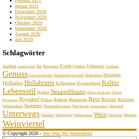
Februar 2021
Januar 2021
Dezember 2020
November 2020
Oktober 2020
September 2020
August 2020
Juli 2020
Schlagwörter
Event
Ausflug
Frühstück
Bauernhof
Gasthaus
Bar
Frühling
Ausflugsziel
Genuss
Heuriger
Geschenkidee
Handarbeitsgeschäft
Heldenberg
Hollabrunn
Kultur
Hofladen
Korneuburg
Kellergasse
Lebensstil
Neueröffnung
Marillen
Ostern
Offene Kellertür
Retz
Poysdorf
Rezept
Röschitz
Radtour
Restaurant
Pulkau
Poysbrunn
Sommer
Sommerlocation
Stockerau
Schöngrabern
Strasshof
Stoitzendorf
Unterwegs
Wein
Weingut
Wandern
Watzelsdorf
Weihnachten
Weintipp
Weinviertel
© Copyright 2026 -
Wer Was Wo Weinviertel
Search