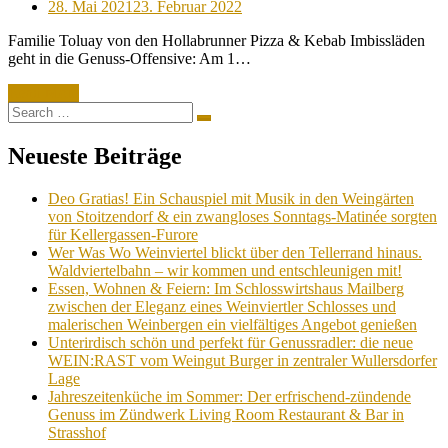
Posted
28. Mai 2021
23. Februar 2022
on
Familie Toluay von den Hollabrunner Pizza & Kebab Imbissläden
geht in die Genuss-Offensive: Am 1…
Read More
Search
Search
for:
Neueste Beiträge
Deo Gratias! Ein Schauspiel mit Musik in den Weingärten
von Stoitzendorf & ein zwangloses Sonntags-Matinée sorgten
für Kellergassen-Furore
Wer Was Wo Weinviertel blickt über den Tellerrand hinaus.
Waldviertelbahn – wir kommen und entschleunigen mit!
Essen, Wohnen & Feiern: Im Schlosswirtshaus Mailberg
zwischen der Eleganz eines Weinviertler Schlosses und
malerischen Weinbergen ein vielfältiges Angebot genießen
Unterirdisch schön und perfekt für Genussradler: die neue
WEIN:RAST vom Weingut Burger in zentraler Wullersdorfer
Lage
Jahreszeitenküche im Sommer: Der erfrischend-zündende
Genuss im Zündwerk Living Room Restaurant & Bar in
Strasshof