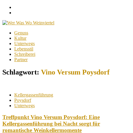
Facebook
Instagram
Menu
Skip
Genuss
to
Kultur
content
Unterwegs
Lebensstil
Schreiberei
Partner
Schlagwort:
Vino Versum Poysdorf
Kellergassenführung
Poysdorf
Unterwegs
Treffpunkt Vino Versum Poysdorf: Eine
Kellergassenführung bei Nacht sorgt für
romantische Weinkellermomente