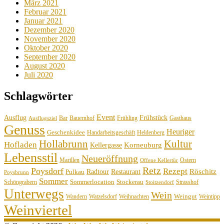
März 2021
Februar 2021
Januar 2021
Dezember 2020
November 2020
Oktober 2020
September 2020
August 2020
Juli 2020
Schlagwörter
Event
Ausflug
Frühstück
Bauernhof
Gasthaus
Bar
Frühling
Ausflugsziel
Genuss
Heuriger
Geschenkidee
Handarbeitsgeschäft
Heldenberg
Hollabrunn
Kultur
Hofladen
Korneuburg
Kellergasse
Lebensstil
Neueröffnung
Marillen
Ostern
Offene Kellertür
Retz
Poysdorf
Rezept
Röschitz
Radtour
Restaurant
Pulkau
Poysbrunn
Sommer
Sommerlocation
Stockerau
Schöngrabern
Strasshof
Stoitzendorf
Unterwegs
Wein
Weingut
Wandern
Watzelsdorf
Weihnachten
Weintipp
Weinviertel