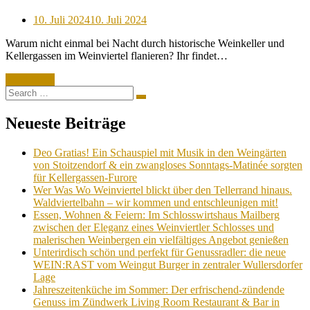
Posted
10. Juli 2024
10. Juli 2024
on
Warum nicht einmal bei Nacht durch historische Weinkeller und
Kellergassen im Weinviertel flanieren? Ihr findet…
Read More
Search
Search
for:
Neueste Beiträge
Deo Gratias! Ein Schauspiel mit Musik in den Weingärten
von Stoitzendorf & ein zwangloses Sonntags-Matinée sorgten
für Kellergassen-Furore
Wer Was Wo Weinviertel blickt über den Tellerrand hinaus.
Waldviertelbahn – wir kommen und entschleunigen mit!
Essen, Wohnen & Feiern: Im Schlosswirtshaus Mailberg
zwischen der Eleganz eines Weinviertler Schlosses und
malerischen Weinbergen ein vielfältiges Angebot genießen
Unterirdisch schön und perfekt für Genussradler: die neue
WEIN:RAST vom Weingut Burger in zentraler Wullersdorfer
Lage
Jahreszeitenküche im Sommer: Der erfrischend-zündende
Genuss im Zündwerk Living Room Restaurant & Bar in