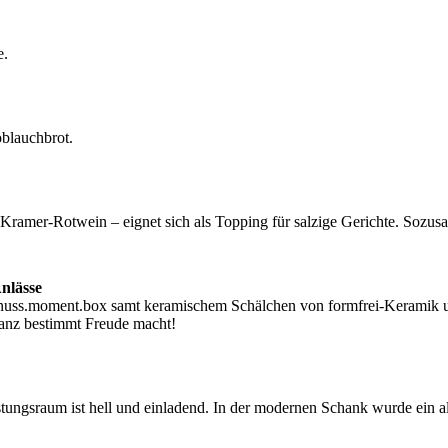
e.
blauchbrot.
n Kramer-Rotwein – eignet sich als Topping für salzige Gerichte. Sozus
nlässe
enuss.moment.box samt keramischem Schälchen von formfrei-Keramik u
anz bestimmt Freude macht!
ngsraum ist hell und einladend. In der modernen Schank wurde ein a