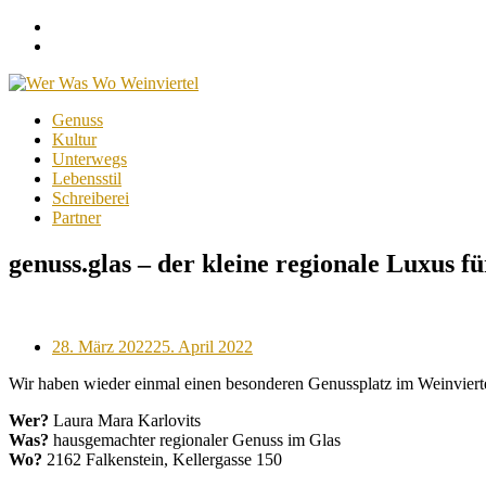
Facebook
Instagram
Menu
Skip
Genuss
to
Kultur
content
Unterwegs
Lebensstil
Schreiberei
Partner
genuss.glas – der kleine regionale Luxus f
Posted
28. März 2022
25. April 2022
on
Wir haben wieder einmal einen besonderen Genussplatz im Weinviertel
Wer?
Laura Mara Karlovits
Was?
hausgemachter regionaler Genuss im Glas
Wo?
2162 Falkenstein, Kellergasse 150