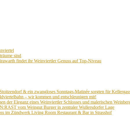
nviertel
hträume sind
rawarth findet ihr Weinviertler Genuss auf Top-Niveau
Stoitzendorf & ein zwangloses Sonntags-Matinée sorgten für Kellergas
ldviertelbahn – wir kommen und entschleunigen mit!
n der Eleganz eines Weinviertler Schlosses und malerischen Weinberg
EIN:RAST vom Weingut Burger in zentraler Wullersdorfer Lage
ss im Zündwerk Living Room Restaurant & Bar in Strasshof