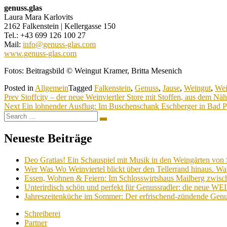
genuss.glas
Laura Mara Karlovits
2162 Falkenstein | Kellergasse 150
Tel.: +43 699 126 100 27
Mail:
info@genuss-glas.com
www.genuss-glas.com
Fotos: Beitragsbild © Weingut Kramer, Britta Mesenich
Posted in
Allgemein
Tagged
Falkenstein
,
Genuss
,
Jause
,
Weingut
,
Wei
Beitragsnavigation
Prev
Stoffcity – der neue Weinviertler Store mit Stoffen, aus dem Nä
Next
Ein lohnender Ausflug: Im Buschenschank Eschberger in Bad Pi
Search
Search
for:
Neueste Beiträge
Deo Gratias! Ein Schauspiel mit Musik in den Weingärten von 
Wer Was Wo Weinviertel blickt über den Tellerrand hinaus. Wa
Essen, Wohnen & Feiern: Im Schlosswirtshaus Mailberg zwische
Unterirdisch schön und perfekt für Genussradler: die neue W
Jahreszeitenküche im Sommer: Der erfrischend-zündende Genu
Schreiberei
Partner