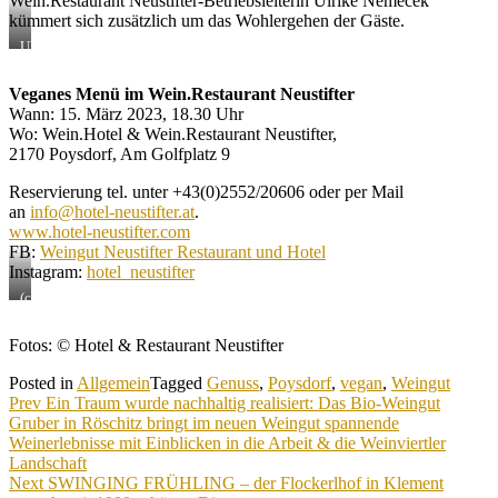
Wein.Restaurant Neustifter-Betriebsleiterin Ulrike Nemecek
die
kümmert sich zusätzlich um das Wohlergehen der Gäste.
Gerichte
sind
Ulrike
kein
Nemecek
Auszug
–
aus
Veganes Menü im Wein.Restaurant Neustifter
die
dem
Wann: 15. März 2023, 18.30 Uhr
Gerichte
veganen
sind
Wo: Wein.Hotel & Wein.Restaurant Neustifter,
Menü
kein
2170 Poysdorf, Am Golfplatz 9
Auszug
aus
Reservierung tel. unter +43(0)2552/20606 oder per Mail
dem
an
info@hotel-neustifter.at
.
veganen
www.hotel-neustifter.com
Menü
FB:
Weingut Neustifter Restaurant und Hotel
Instagram:
hotel_neustifter
(c)
Britta
Mesenich
Fotos: © Hotel & Restaurant Neustifter
Posted in
Allgemein
Tagged
Genuss
,
Poysdorf
,
vegan
,
Weingut
Beitragsnavigation
Prev
Ein Traum wurde nachhaltig realisiert: Das Bio-Weingut
Gruber in Röschitz bringt im neuen Weingut spannende
Weinerlebnisse mit Einblicken in die Arbeit & die Weinviertler
Landschaft
Next
SWINGING FRÜHLING – der Flockerlhof in Klement