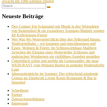
erwacht mit 1000 schönen Dingen
Search
Search
for:
Neueste Beiträge
Deo Gratias! Ein Schauspiel mit Musik in den Weingärten
von Stoitzendorf & ein zwangloses Sonntags-Matinée sorgten
für Kellergassen-Furore
Wer Was Wo Weinviertel blickt über den Tellerrand hinaus.
Waldviertelbahn – wir kommen und entschleunigen mit!
Essen, Wohnen & Feiern: Im Schlosswirtshaus Mailberg
zwischen der Eleganz eines Weinviertler Schlosses und
malerischen Weinbergen ein vielfältiges Angebot genießen
Unterirdisch schön und perfekt für Genussradler: die neue
WEIN:RAST vom Weingut Burger in zentraler Wullersdorfer
Lage
Jahreszeitenküche im Sommer: Der erfrischend-zündende
Genuss im Zündwerk Living Room Restaurant & Bar in
Strasshof
Schreiberei
Partner
Datenschutzerklärung
Impressum