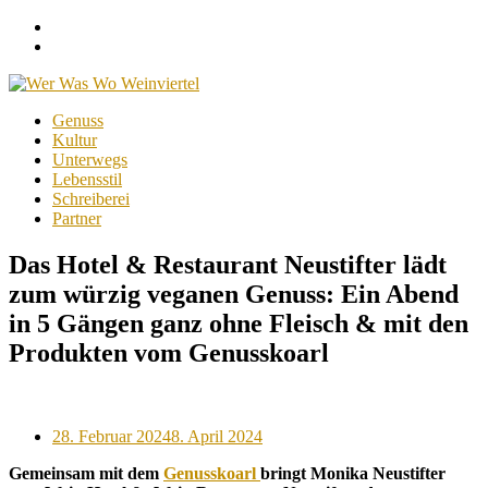
Facebook
Instagram
Menu
Skip
Genuss
to
Kultur
content
Unterwegs
Lebensstil
Schreiberei
Partner
Das Hotel & Restaurant Neustifter lädt
zum würzig veganen Genuss: Ein Abend
in 5 Gängen ganz ohne Fleisch & mit den
Produkten vom Genusskoarl
Posted
28. Februar 2024
8. April 2024
on
Gemeinsam mit dem
Genusskoarl
bringt Monika Neustifter