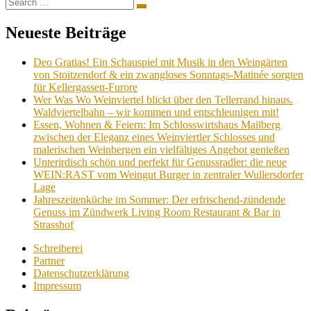
Search
Search
for:
Neueste Beiträge
Deo Gratias! Ein Schauspiel mit Musik in den Weingärten
von Stoitzendorf & ein zwangloses Sonntags-Matinée sorgten
für Kellergassen-Furore
Wer Was Wo Weinviertel blickt über den Tellerrand hinaus.
Waldviertelbahn – wir kommen und entschleunigen mit!
Essen, Wohnen & Feiern: Im Schlosswirtshaus Mailberg
zwischen der Eleganz eines Weinviertler Schlosses und
malerischen Weinbergen ein vielfältiges Angebot genießen
Unterirdisch schön und perfekt für Genussradler: die neue
WEIN:RAST vom Weingut Burger in zentraler Wullersdorfer
Lage
Jahreszeitenküche im Sommer: Der erfrischend-zündende
Genuss im Zündwerk Living Room Restaurant & Bar in
Strasshof
Schreiberei
Partner
Datenschutzerklärung
Impressum