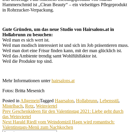
Hammerschmid ist „Clean Beauty“ – ein vielseitiges Pflegeprodukt
in Rohrzucker-Verpackung.
Gute Gründen, um das neue Studio von Hairsalons.at in
Hollabrunn zu besuchen:
Weil man es sich wert ist.
Weil man modisch interessiert ist und sich im Job präsentieren muss.
Weil man dort eine Frisur finden kann, mit der man glücklich ist.
Weil das Ambiente trendig samt Wohlfühlfaktor ist.
Weil die Produkte top sind.
Mehr Informationen unter
hairsalons.at
Fotos: Britta Mesenich
Posted in
Allgemein
Tagged
Haarsalon
,
Hollabrunn
,
Lebensstil
,
Mistelbach
,
Retz
,
Weinviertel
Beitragsnavigation
Prev
Geschenkideen für den Valentinstag 2021: Liebe geht durch
das Weinviertel
Next
Harald Riedl vom Weindomizil Hagn wird romantisch:
Valentinstags-Menü zum Nachkochen