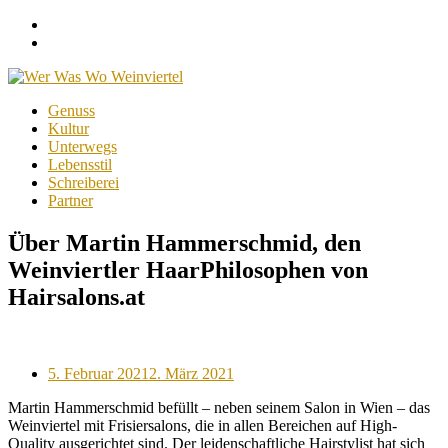
Facebook
Instagram
Menu
Skip
Genuss
to
Kultur
content
Unterwegs
Lebensstil
Schreiberei
Partner
Über Martin Hammerschmid, den
Weinviertler HaarPhilosophen von
Hairsalons.at
Posted
5. Februar 2021
2. März 2021
on
Martin Hammerschmid befüllt – neben seinem Salon in Wien – das
Weinviertel mit Frisiersalons, die in allen Bereichen auf High-
Quality ausgerichtet sind. Der leidenschaftliche Hairstylist hat sich