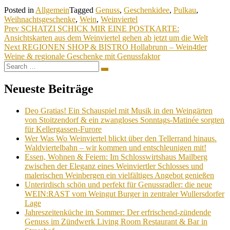
Posted in
Allgemein
Tagged
Genuss
,
Geschenkidee
,
Pulkau
,
Weihnachtsgeschenke
,
Wein
,
Weinviertel
Beitragsnavigation
Prev
SCHATZI SCHICK MIR EINE POSTKARTE:
Ansichtskarten aus dem Weinviertel gehen ab jetzt um die Welt
Next
REGIONEN SHOP & BISTRO Hollabrunn – Wein4tler
Weine & regionale Geschenke mit Genussfaktor
Search
Search
for:
Neueste Beiträge
Deo Gratias! Ein Schauspiel mit Musik in den Weingärten
von Stoitzendorf & ein zwangloses Sonntags-Matinée sorgten
für Kellergassen-Furore
Wer Was Wo Weinviertel blickt über den Tellerrand hinaus.
Waldviertelbahn – wir kommen und entschleunigen mit!
Essen, Wohnen & Feiern: Im Schlosswirtshaus Mailberg
zwischen der Eleganz eines Weinviertler Schlosses und
malerischen Weinbergen ein vielfältiges Angebot genießen
Unterirdisch schön und perfekt für Genussradler: die neue
WEIN:RAST vom Weingut Burger in zentraler Wullersdorfer
Lage
Jahreszeitenküche im Sommer: Der erfrischend-zündende
Genuss im Zündwerk Living Room Restaurant & Bar in