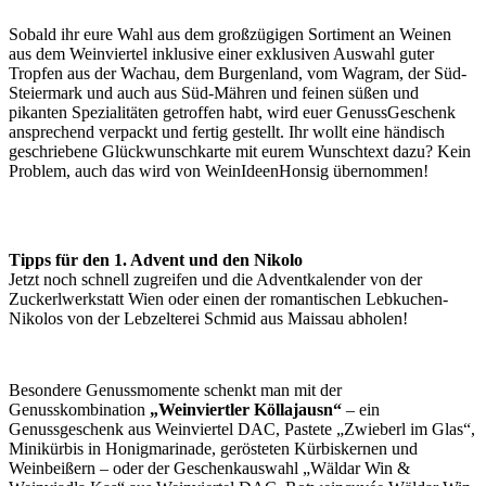
Sobald ihr eure Wahl aus dem großzügigen Sortiment an Weinen
aus dem Weinviertel inklusive einer exklusiven Auswahl guter
Tropfen aus der Wachau, dem Burgenland, vom Wagram, der Süd-
Steiermark und auch aus Süd-Mähren und feinen süßen und
pikanten Spezialitäten getroffen habt, wird euer GenussGeschenk
ansprechend verpackt und fertig gestellt. Ihr wollt eine händisch
geschriebene Glückwunschkarte mit eurem Wunschtext dazu? Kein
Problem, auch das wird von WeinIdeenHonsig übernommen!
Tipps für den 1. Advent und den Nikolo
Jetzt noch schnell zugreifen und die Adventkalender von der
Zuckerlwerkstatt Wien oder einen der romantischen Lebkuchen-
Nikolos von der Lebzelterei Schmid aus Maissau abholen!
Besondere Genussmomente schenkt man mit der
Genusskombination
„Weinviertler Köllajausn“
– ein
Genussgeschenk aus Weinviertel DAC, Pastete „Zwieberl im Glas“,
Minikürbis in Honigmarinade, gerösteten Kürbiskernen und
Weinbeißern – oder der Geschenkauswahl „Wäldar Win &