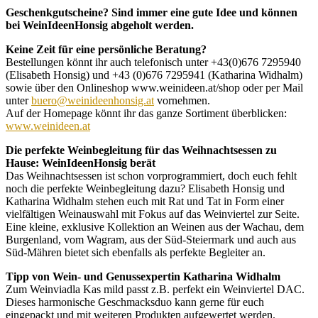
Geschenkgutscheine? Sind immer eine gute Idee und können
bei WeinIdeenHonsig abgeholt werden.
Keine Zeit für eine persönliche Beratung?
Bestellungen könnt ihr auch telefonisch unter +43(0)676 7295940
(Elisabeth Honsig) und +43 (0)676 7295941 (Katharina Widhalm)
sowie über den Onlineshop www.weinideen.at/shop oder per Mail
unter
buero@weinideenhonsig.at
vornehmen.
Auf der Homepage könnt ihr das ganze Sortiment überblicken:
www.weinideen.at
Die perfekte Weinbegleitung für das Weihnachtsessen zu
Hause: WeinIdeenHonsig berät
Das Weihnachtsessen ist schon vorprogrammiert, doch euch fehlt
noch die perfekte Weinbegleitung dazu? Elisabeth Honsig und
Katharina Widhalm stehen euch mit Rat und Tat in Form einer
vielfältigen Weinauswahl mit Fokus auf das Weinviertel zur Seite.
Eine kleine, exklusive Kollektion an Weinen aus der Wachau, dem
Burgenland, vom Wagram, aus der Süd-Steiermark und auch aus
Süd-Mähren bietet sich ebenfalls als perfekte Begleiter an.
Tipp von Wein- und Genussexpertin Katharina Widhalm
Zum Weinviadla Kas mild passt z.B. perfekt ein Weinviertel DAC.
Dieses harmonische Geschmacksduo kann gerne für euch
eingepackt und mit weiteren Produkten aufgewertet werden.