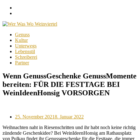
Facebook
Instagram
Menu
Skip
Genuss
to
Kultur
content
Unterwegs
Lebensstil
Schreiberei
Partner
Wenn GenussGeschenke GenussMomente
bereiten: FÜR DIE FESTTAGE BEI
WeinIdeenHonsig VORSORGEN
Posted
25. November 2021
8. Januar 2022
on
Weihnachten naht in Riesenschritten und ihr habt noch keine richtig
zündende Geschenkidee? Bei WeinIdeenHonsig am Rathausplatz
von Pulkau findet ihr Genussgeschenke für die Festtage, die immer