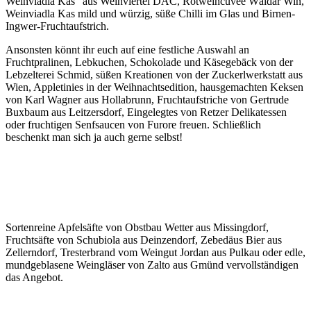
Weinviadla Kas“ aus Weinviertel DAC, Rotweincuvée Wäldar Win,
Weinviadla Kas mild und würzig, süße Chilli im Glas und Birnen-
Ingwer-Fruchtaufstrich.
Ansonsten könnt ihr euch auf eine festliche Auswahl an
Fruchtpralinen, Lebkuchen, Schokolade und Käsegebäck von der
Lebzelterei Schmid, süßen Kreationen von der Zuckerlwerkstatt aus
Wien, Appletinies in der Weihnachtsedition, hausgemachten Keksen
von Karl Wagner aus Hollabrunn, Fruchtaufstriche von Gertrude
Buxbaum aus Leitzersdorf, Eingelegtes von Retzer Delikatessen
oder fruchtigen Senfsaucen von Furore freuen. Schließlich
beschenkt man sich ja auch gerne selbst!
Sortenreine Apfelsäfte von Obstbau Wetter aus Missingdorf,
Fruchtsäfte von Schubiola aus Deinzendorf, Zebedäus Bier aus
Zellerndorf, Tresterbrand vom Weingut Jordan aus Pulkau oder edle,
mundgeblasene Weingläser von Zalto aus Gmünd vervollständigen
das Angebot.