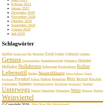
Februar 2021
Januar 2021
Dezember 2020
November 2020
Oktober 2020
September 2020
August 2020
Juli 2020
Schlagwörter
Event
Ausflug
Frühstück
Bauernhof
Gasthaus
Bar
Frühling
Ausflugsziel
Genuss
Heuriger
Geschenkidee
Handarbeitsgeschäft
Heldenberg
Hollabrunn
Kultur
Hofladen
Korneuburg
Kellergasse
Lebensstil
Neueröffnung
Marillen
Ostern
Offene Kellertür
Retz
Poysdorf
Rezept
Röschitz
Radtour
Restaurant
Pulkau
Poysbrunn
Sommer
Sommerlocation
Stockerau
Schöngrabern
Strasshof
Stoitzendorf
Unterwegs
Wein
Weingut
Wandern
Watzelsdorf
Weihnachten
Weintipp
Weinviertel
© Copyright 2026 -
Wer Was Wo Weinviertel