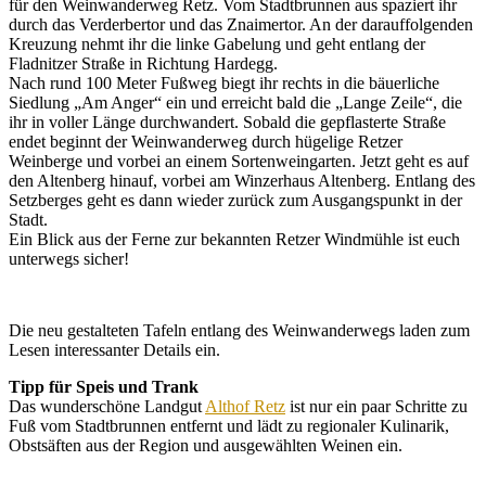
für den Weinwanderweg Retz. Vom Stadtbrunnen aus spaziert ihr
durch das Verderbertor und das Znaimertor. An der darauffolgenden
Kreuzung nehmt ihr die linke Gabelung und geht entlang der
Fladnitzer Straße in Richtung Hardegg.
Nach rund 100 Meter Fußweg biegt ihr rechts in die bäuerliche
Siedlung „Am Anger“ ein und erreicht bald die „Lange Zeile“, die
ihr in voller Länge durchwandert. Sobald die gepflasterte Straße
endet beginnt der Weinwanderweg durch hügelige Retzer
Weinberge und vorbei an einem Sortenweingarten. Jetzt geht es auf
den Altenberg hinauf, vorbei am Winzerhaus Altenberg. Entlang des
Setzberges geht es dann wieder zurück zum Ausgangspunkt in der
Stadt.
Ein Blick aus der Ferne zur bekannten Retzer Windmühle ist euch
unterwegs sicher!
Die neu gestalteten Tafeln entlang des Weinwanderwegs laden zum
Lesen interessanter Details ein.
Tipp für Speis und Trank
Das wunderschöne Landgut
Althof Retz
ist nur ein paar Schritte zu
Fuß vom Stadtbrunnen entfernt und lädt zu regionaler Kulinarik,
Obstsäften aus der Region und ausgewählten Weinen ein.