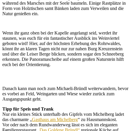
während des Marsches mit der Seele baumeln. Einige Rastplätze in
Form von Holztischen samt Bänken laden zum Verweilen und die
Natur genießen ein.
Wenn ihr ganz oben bei der Kapelle angelangt seid, werdet ihr
staunen, was euch für ein fantastischer Ausblick ins Weinviertel
geboten wird! Hier, auf der höchsten Erhebung des Rohrwaldes,
könnt ihr an klaren Tagen nicht nur zur nahen Burg Kreuzenstein
und über die Leiser Berge blicken, sondern sogar den Schneeberg
erkennen. Die Panoramascheibe auf einem großen Naturstein hilft
euch bei der Orientierung.
Danach kann man noch zum Michaeli-Bründl weiterwandern, bevor
es vorbei an Feld, Weingarten und Wiese wieder zurück zum
Ausgangspunkt geht.
Tipp für Speis und Trank
Nur ein kleines Stück unterhalb des Gipfels vom Michelberg ladet
das charmante „
Gasthaus am Michelberg
“ zu Hausmannskost.
Vor oder nach dem Rundwanderweg lässt es sich im eleganten
Familienrestaurant
„Das Goldene Bründl“
regionale Küche auf