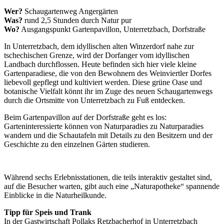
Wer?
Schaugartenweg Angergärten
Was?
rund 2,5 Stunden durch Natur pur
Wo?
Ausgangspunkt Gartenpavillon, Unterretzbach, Dorfstraße
In Unterretzbach, dem idyllischen alten Winzerdorf nahe zur
tschechischen Grenze, wird der Dorfanger vom idyllischen
Landbach durchflossen. Heute befinden sich hier viele kleine
Gartenparadiese, die von den Bewohnern des Weinviertler Dorfes
liebevoll gepflegt und kultiviert werden. Diese grüne Oase und
botanische Vielfalt könnt ihr im Zuge des neuen Schaugartenwegs
durch die Ortsmitte von Unterretzbach zu Fuß entdecken.
Beim Gartenpavillon auf der Dorfstraße geht es los:
Garteninteressierte können von Naturparadies zu Naturparadies
wandern und die Schautafeln mit Details zu den Besitzern und der
Geschichte zu den einzelnen Gärten studieren.
Während sechs Erlebnisstationen, die teils interaktiv gestaltet sind,
auf die Besucher warten, gibt auch eine „Naturapotheke“ spannende
Einblicke in die Naturheilkunde.
Tipp für Speis und Trank
In der Gastwirtschaft Pollaks Retzbacherhof in Unterretzbach