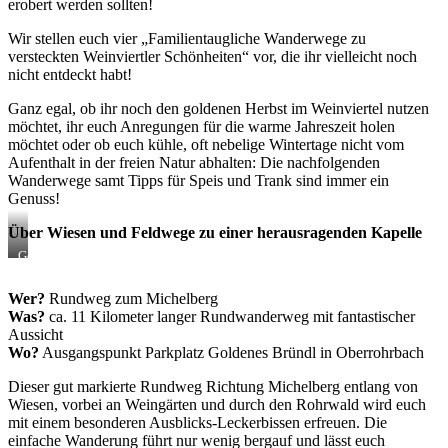
erobert werden sollten!
Wir stellen euch vier „Familientaugliche Wanderwege zu
versteckten Weinviertler Schönheiten“ vor, die ihr vielleicht noch
nicht entdeckt habt!
Ganz egal, ob ihr noch den goldenen Herbst im Weinviertel nutzen
möchtet, ihr euch Anregungen für die warme Jahreszeit holen
möchtet oder ob euch kühle, oft nebelige Wintertage nicht vom
Aufenthalt in der freien Natur abhalten: Die nachfolgenden
Wanderwege samt Tipps für Speis und Trank sind immer ein
Genuss!
Über Wiesen und Feldwege zu einer herausragenden Kapelle
Goldenes
Bründl
Wer?
Rundweg zum Michelberg
Was?
ca. 11 Kilometer langer Rundwanderweg mit fantastischer
Aussicht
Wo?
Ausgangspunkt Parkplatz Goldenes Bründl in Oberrohrbach
Dieser gut markierte Rundweg Richtung Michelberg entlang von
Wiesen, vorbei an Weingärten und durch den Rohrwald wird euch
mit einem besonderen Ausblicks-Leckerbissen erfreuen. Die
einfache Wanderung führt nur wenig bergauf und lässt euch