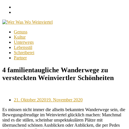
Facebook
Instagram
Menu
Skip
Genuss
to
Kultur
content
Unterwegs
Lebensstil
Schreiberei
Partner
4 familientaugliche Wanderwege zu
versteckten Weinviertler Schönheiten
Posted
21. Oktober 2020
19. November 2020
on
Es müssen nicht immer die allseits bekannten Wanderwege sein, die
Bewegungsfreudige im Weinviertel glücklich machen: Manchmal
sind es die stillen, scheinbar unspektakulären Plätze mit
überraschend schönen Ausblicken oder Anblicken, die per Pedes