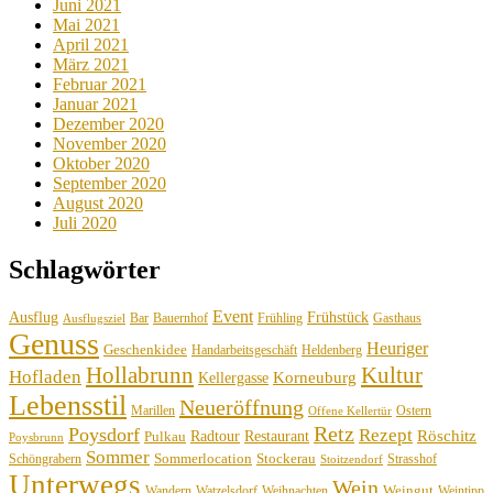
Juni 2021
Mai 2021
April 2021
März 2021
Februar 2021
Januar 2021
Dezember 2020
November 2020
Oktober 2020
September 2020
August 2020
Juli 2020
Schlagwörter
Event
Ausflug
Frühstück
Bauernhof
Gasthaus
Bar
Frühling
Ausflugsziel
Genuss
Heuriger
Geschenkidee
Handarbeitsgeschäft
Heldenberg
Hollabrunn
Kultur
Hofladen
Korneuburg
Kellergasse
Lebensstil
Neueröffnung
Marillen
Ostern
Offene Kellertür
Retz
Poysdorf
Rezept
Röschitz
Radtour
Restaurant
Pulkau
Poysbrunn
Sommer
Sommerlocation
Stockerau
Schöngrabern
Strasshof
Stoitzendorf
Unterwegs
Wein
Weingut
Wandern
Watzelsdorf
Weihnachten
Weintipp