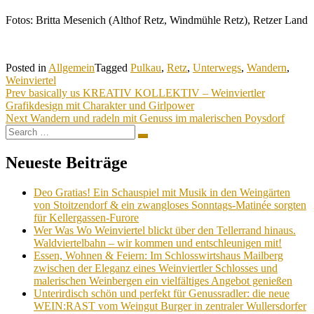
Fotos: Britta Mesenich (Althof Retz, Windmühle Retz), Retzer Land
Posted in
Allgemein
Tagged
Pulkau
,
Retz
,
Unterwegs
,
Wandern
,
Weinviertel
Beitragsnavigation
Prev
basically us KREATIV KOLLEKTIV – Weinviertler
Grafikdesign mit Charakter und Girlpower
Next
Wandern und radeln mit Genuss im malerischen Poysdorf
Search
Search
for:
Neueste Beiträge
Deo Gratias! Ein Schauspiel mit Musik in den Weingärten
von Stoitzendorf & ein zwangloses Sonntags-Matinée sorgten
für Kellergassen-Furore
Wer Was Wo Weinviertel blickt über den Tellerrand hinaus.
Waldviertelbahn – wir kommen und entschleunigen mit!
Essen, Wohnen & Feiern: Im Schlosswirtshaus Mailberg
zwischen der Eleganz eines Weinviertler Schlosses und
malerischen Weinbergen ein vielfältiges Angebot genießen
Unterirdisch schön und perfekt für Genussradler: die neue
WEIN:RAST vom Weingut Burger in zentraler Wullersdorfer