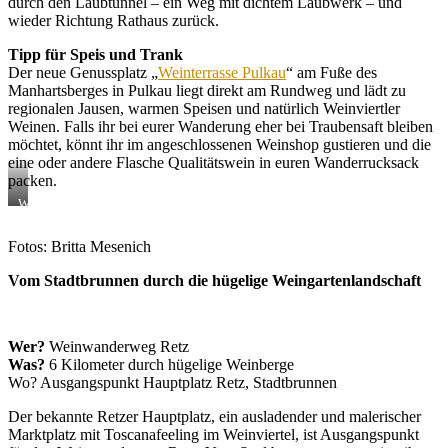
durch den Laubtunnel – ein Weg mit dichtem Laubwerk – und
wieder Richtung Rathaus zurück.
Tipp für Speis und Trank
Der neue Genussplatz „
Weinterrasse Pulkau
“ am Fuße des
Manhartsberges in Pulkau liegt direkt am Rundweg und lädt zu
regionalen Jausen, warmen Speisen und natürlich Weinviertler
Weinen. Falls ihr bei eurer Wanderung eher bei Traubensaft bleiben
möchtet, könnt ihr im angeschlossenen Weinshop gustieren und die
eine oder andere Flasche Qualitätswein in euren Wanderrucksack
packen.
Weinterrasse
Pulkau
Fotos: Britta Mesenich
Vom Stadtbrunnen durch die hügelige Weingartenlandschaft
Wer?
Weinwanderweg Retz
Was?
6 Kilometer durch hügelige Weinberge
Wo? Ausgangspunkt Hauptplatz Retz, Stadtbrunnen
Der bekannte Retzer Hauptplatz, ein ausladender und malerischer
Marktplatz mit Toscanafeeling im Weinviertel, ist Ausgangspunkt