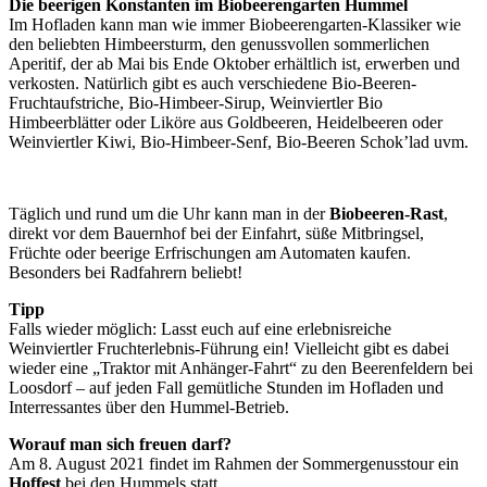
Die beerigen Konstanten im Biobeerengarten Hummel
Im Hofladen kann man wie immer Biobeerengarten-Klassiker wie
den beliebten Himbeersturm, den genussvollen sommerlichen
Aperitif, der ab Mai bis Ende Oktober erhältlich ist, erwerben und
verkosten. Natürlich gibt es auch verschiedene Bio-Beeren-
Fruchtaufstriche, Bio-Himbeer-Sirup, Weinviertler Bio
Himbeerblätter oder Liköre aus Goldbeeren, Heidelbeeren oder
Weinviertler Kiwi, Bio-Himbeer-Senf, Bio-Beeren Schok’lad uvm.
Täglich und rund um die Uhr kann man in der
Biobeeren-Rast
,
direkt vor dem Bauernhof bei der Einfahrt, süße Mitbringsel,
Früchte oder beerige Erfrischungen am Automaten kaufen.
Besonders bei Radfahrern beliebt!
Tipp
Falls wieder möglich: Lasst euch auf eine erlebnisreiche
Weinviertler Fruchterlebnis-Führung ein! Vielleicht gibt es dabei
wieder eine „Traktor mit Anhänger-Fahrt“ zu den Beerenfeldern bei
Loosdorf – auf jeden Fall gemütliche Stunden im Hofladen und
Interressantes über den Hummel-Betrieb.
Worauf man sich freuen darf?
Am 8. August 2021 findet im Rahmen der Sommergenusstour ein
Hoffest
bei den Hummels statt.