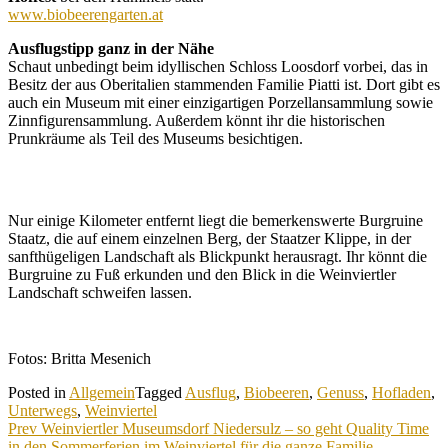
www.biobeerengarten.at
Ausflugstipp ganz in der Nähe
Schaut unbedingt beim idyllischen Schloss Loosdorf vorbei, das in
Besitz der aus Oberitalien stammenden Familie Piatti ist. Dort gibt es
auch ein Museum mit einer einzigartigen Porzellansammlung sowie
Zinnfigurensammlung. Außerdem könnt ihr die historischen
Prunkräume als Teil des Museums besichtigen.
Nur einige Kilometer entfernt liegt die bemerkenswerte Burgruine
Staatz, die auf einem einzelnen Berg, der Staatzer Klippe, in der
sanfthügeligen Landschaft als Blickpunkt herausragt. Ihr könnt die
Burgruine zu Fuß erkunden und den Blick in die Weinviertler
Landschaft schweifen lassen.
Fotos: Britta Mesenich
Posted in
Allgemein
Tagged
Ausflug
,
Biobeeren
,
Genuss
,
Hofladen
,
Unterwegs
,
Weinviertel
Beitragsnavigation
Prev
Weinviertler Museumsdorf Niedersulz – so geht Quality Time
in den Sommerferien im Weinviertel für die ganze Familie