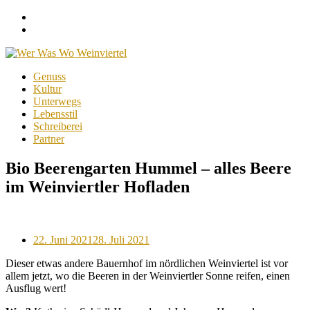
Facebook
Instagram
Menu
Skip
Genuss
to
Kultur
content
Unterwegs
Lebensstil
Schreiberei
Partner
Bio Beerengarten Hummel – alles Beere
im Weinviertler Hofladen
Posted
22. Juni 2021
28. Juli 2021
on
Dieser etwas andere Bauernhof im nördlichen Weinviertel ist vor
allem jetzt, wo die Beeren in der Weinviertler Sonne reifen, einen
Ausflug wert!