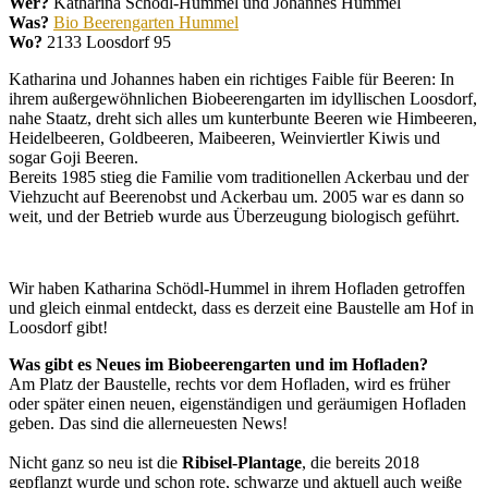
Wer?
Katharina Schödl-Hummel und Johannes Hummel
Was?
Bio Beerengarten Hummel
Wo?
2133 Loosdorf 95
Katharina und Johannes haben ein richtiges Faible für Beeren: In
ihrem außergewöhnlichen Biobeerengarten im idyllischen Loosdorf,
nahe Staatz, dreht sich alles um kunterbunte Beeren wie Himbeeren,
Heidelbeeren, Goldbeeren, Maibeeren, Weinviertler Kiwis und
sogar Goji Beeren.
Bereits 1985 stieg die Familie vom traditionellen Ackerbau und der
Viehzucht auf Beerenobst und Ackerbau um. 2005 war es dann so
weit, und der Betrieb wurde aus Überzeugung biologisch geführt.
Wir haben Katharina Schödl-Hummel in ihrem Hofladen getroffen
und gleich einmal entdeckt, dass es derzeit eine Baustelle am Hof in
Loosdorf gibt!
Was gibt es Neues im Biobeerengarten und im Hofladen?
Am Platz der Baustelle, rechts vor dem Hofladen, wird es früher
oder später einen neuen, eigenständigen und geräumigen Hofladen
geben. Das sind die allerneuesten News!
Nicht ganz so neu ist die
Ribisel-Plantage
, die bereits 2018
gepflanzt wurde und schon rote, schwarze und aktuell auch weiße