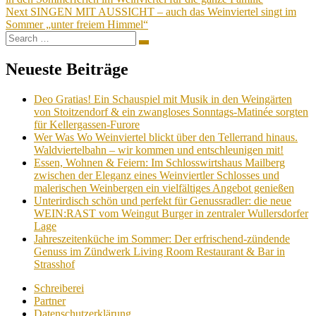
Next
SINGEN MIT AUSSICHT – auch das Weinviertel singt im
Sommer „unter freiem Himmel“
Search
Search
for:
Neueste Beiträge
Deo Gratias! Ein Schauspiel mit Musik in den Weingärten
von Stoitzendorf & ein zwangloses Sonntags-Matinée sorgten
für Kellergassen-Furore
Wer Was Wo Weinviertel blickt über den Tellerrand hinaus.
Waldviertelbahn – wir kommen und entschleunigen mit!
Essen, Wohnen & Feiern: Im Schlosswirtshaus Mailberg
zwischen der Eleganz eines Weinviertler Schlosses und
malerischen Weinbergen ein vielfältiges Angebot genießen
Unterirdisch schön und perfekt für Genussradler: die neue
WEIN:RAST vom Weingut Burger in zentraler Wullersdorfer
Lage
Jahreszeitenküche im Sommer: Der erfrischend-zündende
Genuss im Zündwerk Living Room Restaurant & Bar in
Strasshof
Schreiberei
Partner
Datenschutzerklärung