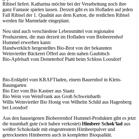
Ribisel liefert. Katharina möchte bei der Verarbeitung noch ihre
ganz Fantasie spielen lassen. Derzeit gibt es im Hofladen auf jeden
Fall Ribisel der 1. Qualität aus dem Karton, die restlichen Ribisel
werden für Marmelade eingeplant.
Neu sind auch verschiedene Lebensmittel von regionalen
Produzenten, die man derzeit im Hofladen vom Biobeerenhof
Hummel erwerben kann:
Handwerklich hergestelltes Bio-Brot von der bekannten
Weinviertler Bäckerei Öfferl aus dem nahen Gaubitsch
Bio-Apfelsaft vom Demeterhof Piatti beim Schloss Loosdorf
Bio-Erdäpfel vom KRAFTladen, einem Bauernhof in Klein-
Baumgarten
Bio Eier vom Bio Kastner aus Staatz
Bio Wein von WeinFrank aus Groß-Schweinbarth
Willis Weinviertler Bio Honig von Wilhelm Schild aus Hagenberg
bei Loosdorf
Aus den hauseigenen Biobeerenhof Hummel-Produkten gibt es jetzt
die traumhaft gute (wir haben verkostet)
Himbeer Schok’lad
aus
weißer Schokolade mit eingestreutem Himbeerpulver und
getrockneten Himbeeren auch in kompletter Bioqualität.