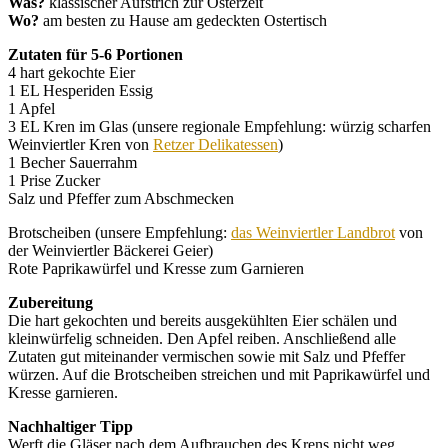
Was?
klassischer Aufstrich zur Osterzeit
Wo?
am besten zu Hause am gedeckten Ostertisch
Zutaten für 5-6 Portionen
4 hart gekochte Eier
1 EL Hesperiden Essig
1 Apfel
3 EL Kren im Glas (unsere regionale Empfehlung: würzig scharfen
Weinviertler Kren von
Retzer Delikatessen
)
1 Becher Sauerrahm
1 Prise Zucker
Salz und Pfeffer zum Abschmecken
Brotscheiben (unsere Empfehlung:
das Weinviertler Landbrot
von
der Weinviertler Bäckerei Geier)
Rote Paprikawürfel und Kresse zum Garnieren
Zubereitung
Die hart gekochten und bereits ausgekühlten Eier schälen und
kleinwürfelig schneiden. Den Apfel reiben. Anschließend alle
Zutaten gut miteinander vermischen sowie mit Salz und Pfeffer
würzen. Auf die Brotscheiben streichen und mit Paprikawürfel und
Kresse garnieren.
Nachhaltiger Tipp
Werft die Gläser nach dem Aufbrauchen des Krens nicht weg,