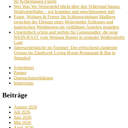
für Kellergassen-Furore
Wer Was Wo Weinviertel blickt über den Tellerrand hinaus.
Waldviertelbahn – wir kommen und entschleunigen mit!
Essen, Wohnen & Feiern: Im Schlosswirtshaus Mailberg
zwischen der Eleganz eines Weinviertler Schlosses und
malerischen Weinbergen ein vielfältiges Angebot genießen
Unterirdisch schön und perfekt für Genussradler: die neue
WEIN:RAST vom Weingut Burger in zentraler Wullersdorfer
Lage
Jahreszeitenküche im Sommer: Der erfrischend-zündende
Genuss im Zündwerk Living Room Restaurant & Bar in
Strasshof
Schreiberei
Partner
Datenschutzerklärung
Impressum
Beiträge
August 2026
Juli 2026
Juni 2026
Mai 2026
April 2026