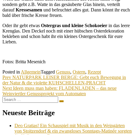
sondern gebt z.B. Watte in das gesäuberte Glas hinein, verteilt
darauf
Kressesamen
und befeuchtet alles gut. Dann könnt ihr euch
bald über frische Kresse freuen.
Oder ihr gebt etwas
Ostergras und kleine Schokoeier
in das leere
Krenglas. Den Deckel noch mit einer hübschen Osterdekoration
bekleben und schon habt ihr ein kleines Ostergeschenk für eure
Lieben.
Fotos: Britta Mesenich
Posted in
Allgemein
Tagged
Genuss
,
Ostern
,
Rezept
Beitragsnavigation
Prev
NATURPARK LEISER BERGE: Gebt euch Bewegung in
der Natur & die violette KUHSCHELLEN-PRACHT
Next
Ideen muss man haben: FLADENLADEN – das neue
Weinviertler Genussprojekt vom Automaten
Search
Search
for:
Neueste Beiträge
Deo Gratias! Ein Schauspiel mit Musik in den Weingärten
von Stoitzendorf & ein zwangloses Sonntags-Matinée sorgten