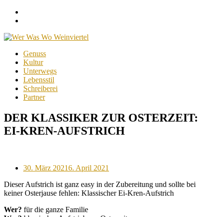
Facebook
Instagram
Menu
Skip
Genuss
to
Kultur
content
Unterwegs
Lebensstil
Schreiberei
Partner
DER KLASSIKER ZUR OSTERZEIT:
EI-KREN-AUFSTRICH
Posted
30. März 2021
6. April 2021
on
Dieser Aufstrich ist ganz easy in der Zubereitung und sollte bei
keiner Osterjause fehlen: Klassischer Ei-Kren-Aufstrich
Wer?
für die ganze Familie