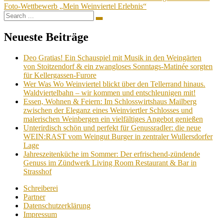
Foto-Wettbewerb „Mein Weinviertel Erlebnis“
Search
Search
for:
Neueste Beiträge
Deo Gratias! Ein Schauspiel mit Musik in den Weingärten
von Stoitzendorf & ein zwangloses Sonntags-Matinée sorgten
für Kellergassen-Furore
Wer Was Wo Weinviertel blickt über den Tellerrand hinaus.
Waldviertelbahn – wir kommen und entschleunigen mit!
Essen, Wohnen & Feiern: Im Schlosswirtshaus Mailberg
zwischen der Eleganz eines Weinviertler Schlosses und
malerischen Weinbergen ein vielfältiges Angebot genießen
Unterirdisch schön und perfekt für Genussradler: die neue
WEIN:RAST vom Weingut Burger in zentraler Wullersdorfer
Lage
Jahreszeitenküche im Sommer: Der erfrischend-zündende
Genuss im Zündwerk Living Room Restaurant & Bar in
Strasshof
Schreiberei
Partner
Datenschutzerklärung
Impressum