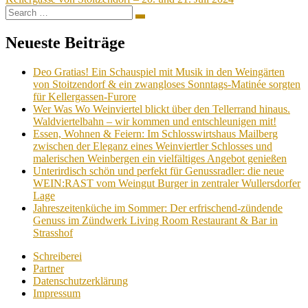
Search
Search
for:
Neueste Beiträge
Deo Gratias! Ein Schauspiel mit Musik in den Weingärten
von Stoitzendorf & ein zwangloses Sonntags-Matinée sorgten
für Kellergassen-Furore
Wer Was Wo Weinviertel blickt über den Tellerrand hinaus.
Waldviertelbahn – wir kommen und entschleunigen mit!
Essen, Wohnen & Feiern: Im Schlosswirtshaus Mailberg
zwischen der Eleganz eines Weinviertler Schlosses und
malerischen Weinbergen ein vielfältiges Angebot genießen
Unterirdisch schön und perfekt für Genussradler: die neue
WEIN:RAST vom Weingut Burger in zentraler Wullersdorfer
Lage
Jahreszeitenküche im Sommer: Der erfrischend-zündende
Genuss im Zündwerk Living Room Restaurant & Bar in
Strasshof
Schreiberei
Partner
Datenschutzerklärung
Impressum