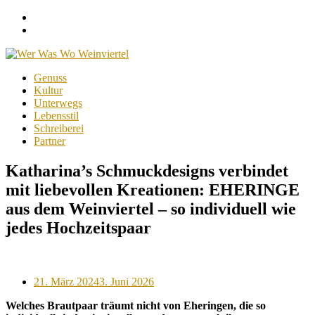
Facebook
Instagram
Menu
Skip
Genuss
to
Kultur
content
Unterwegs
Lebensstil
Schreiberei
Partner
Katharina’s Schmuckdesigns verbindet
mit liebevollen Kreationen: EHERINGE
aus dem Weinviertel – so individuell wie
jedes Hochzeitspaar
Posted
21. März 2024
3. Juni 2026
on
Welches Brautpaar träumt nicht von Eheringen, die so