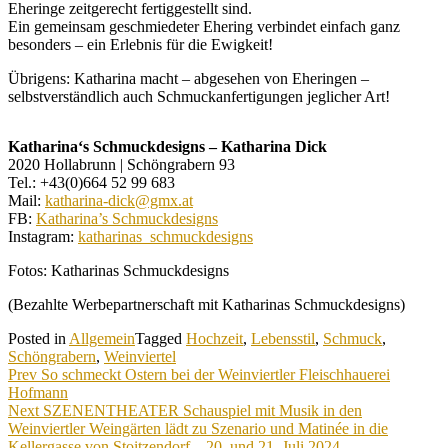
Eheringe zeitgerecht fertiggestellt sind.
Ein gemeinsam geschmiedeter Ehering verbindet einfach ganz
besonders – ein Erlebnis für die Ewigkeit!
Übrigens: Katharina macht – abgesehen von Eheringen –
selbstverständlich auch Schmuckanfertigungen jeglicher Art!
Katharina‘s Schmuckdesigns – Katharina Dick
2020 Hollabrunn | Schöngrabern 93
Tel.: +43(0)664 52 99 683
Mail:
katharina-dick@gmx.at
FB:
Katharina’s Schmuckdesigns
Instagram:
katharinas_schmuckdesigns
Fotos: Katharinas Schmuckdesigns
(Bezahlte Werbepartnerschaft mit Katharinas Schmuckdesigns)
Posted in
Allgemein
Tagged
Hochzeit
,
Lebensstil
,
Schmuck
,
Schöngrabern
,
Weinviertel
Beitragsnavigation
Prev
So schmeckt Ostern bei der Weinviertler Fleischhauerei
Hofmann
Next
SZENENTHEATER Schauspiel mit Musik in den
Weinviertler Weingärten lädt zu Szenario und Matinée in die
Kellergasse von Stoitzendorf – 20. und 21. Juli 2024