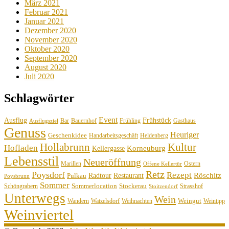
März 2021
Februar 2021
Januar 2021
Dezember 2020
November 2020
Oktober 2020
September 2020
August 2020
Juli 2020
Schlagwörter
Event
Ausflug
Frühstück
Bauernhof
Gasthaus
Bar
Frühling
Ausflugsziel
Genuss
Heuriger
Geschenkidee
Handarbeitsgeschäft
Heldenberg
Hollabrunn
Kultur
Hofladen
Korneuburg
Kellergasse
Lebensstil
Neueröffnung
Marillen
Ostern
Offene Kellertür
Retz
Poysdorf
Rezept
Röschitz
Radtour
Restaurant
Pulkau
Poysbrunn
Sommer
Sommerlocation
Stockerau
Schöngrabern
Strasshof
Stoitzendorf
Unterwegs
Wein
Weingut
Wandern
Watzelsdorf
Weihnachten
Weintipp
Weinviertel