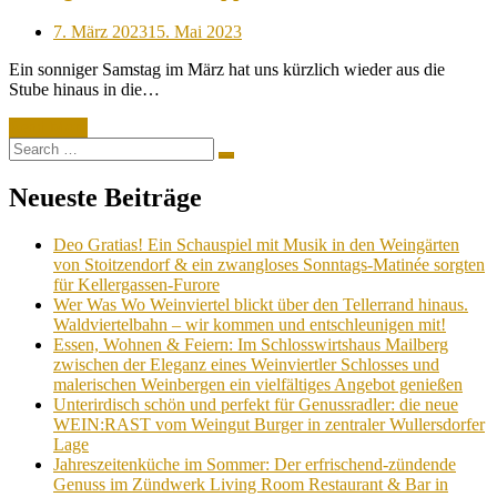
Posted
7. März 2023
15. Mai 2023
on
Ein sonniger Samstag im März hat uns kürzlich wieder aus die
Stube hinaus in die…
Read More
Search
Search
for:
Neueste Beiträge
Deo Gratias! Ein Schauspiel mit Musik in den Weingärten
von Stoitzendorf & ein zwangloses Sonntags-Matinée sorgten
für Kellergassen-Furore
Wer Was Wo Weinviertel blickt über den Tellerrand hinaus.
Waldviertelbahn – wir kommen und entschleunigen mit!
Essen, Wohnen & Feiern: Im Schlosswirtshaus Mailberg
zwischen der Eleganz eines Weinviertler Schlosses und
malerischen Weinbergen ein vielfältiges Angebot genießen
Unterirdisch schön und perfekt für Genussradler: die neue
WEIN:RAST vom Weingut Burger in zentraler Wullersdorfer
Lage
Jahreszeitenküche im Sommer: Der erfrischend-zündende
Genuss im Zündwerk Living Room Restaurant & Bar in