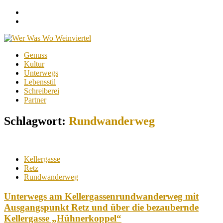
Facebook
Instagram
Menu
Skip
Genuss
to
Kultur
content
Unterwegs
Lebensstil
Schreiberei
Partner
Schlagwort:
Rundwanderweg
Kellergasse
Retz
Rundwanderweg
Unterwegs am Kellergassenrundwanderweg mit
Ausgangspunkt Retz und über die bezaubernde
Kellergasse „Hühnerkoppel“