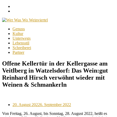
Facebook
Instagram
Menu
Skip
Genuss
to
Kultur
content
Unterwegs
Lebensstil
Schreiberei
Partner
Offene Kellertür in der Kellergasse am
Veitlberg in Watzelsdorf: Das Wein:gut
Reinhard Hirsch verwöhnt wieder mit
Weinen & Schmankerln
Posted
20. August 2022
6. September 2022
on
Von Freitag, 26. August, bis Sonntag, 28. August 2022, heißt es