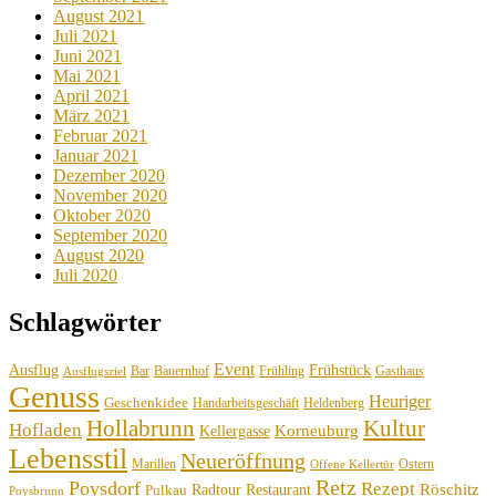
August 2021
Juli 2021
Juni 2021
Mai 2021
April 2021
März 2021
Februar 2021
Januar 2021
Dezember 2020
November 2020
Oktober 2020
September 2020
August 2020
Juli 2020
Schlagwörter
Event
Ausflug
Frühstück
Bauernhof
Gasthaus
Bar
Frühling
Ausflugsziel
Genuss
Heuriger
Geschenkidee
Handarbeitsgeschäft
Heldenberg
Hollabrunn
Kultur
Hofladen
Korneuburg
Kellergasse
Lebensstil
Neueröffnung
Marillen
Ostern
Offene Kellertür
Retz
Poysdorf
Rezept
Röschitz
Radtour
Restaurant
Pulkau
Poysbrunn