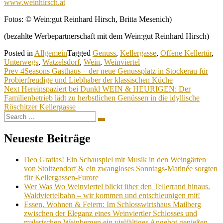
www.weinhirsch.at
Fotos: © Wein:gut Reinhard Hirsch, Britta Mesenich)
(bezahlte Werbepartnerschaft mit dem Wein:gut Reinhard Hirsch)
Posted in
Allgemein
Tagged
Genuss
,
Kellergasse
,
Offene Kellertür
,
Unterwegs
,
Watzelsdorf
,
Wein
,
Weinviertel
Beitragsnavigation
Prev
4Seasons Gasthaus – der neue Genussplatz in Stockerau für
Probierfreudige und Liebhaber der klassischen Küche
Next
Hereinspaziert bei Dunkl WEIN & HEURIGEN: Der
Familienbetrieb lädt zu herbstlichen Genüssen in die idyllische
Röschitzer Kellergasse
Search
Search
for:
Neueste Beiträge
Deo Gratias! Ein Schauspiel mit Musik in den Weingärten
von Stoitzendorf & ein zwangloses Sonntags-Matinée sorgten
für Kellergassen-Furore
Wer Was Wo Weinviertel blickt über den Tellerrand hinaus.
Waldviertelbahn – wir kommen und entschleunigen mit!
Essen, Wohnen & Feiern: Im Schlosswirtshaus Mailberg
zwischen der Eleganz eines Weinviertler Schlosses und
malerischen Weinbergen ein vielfältiges Angebot genießen