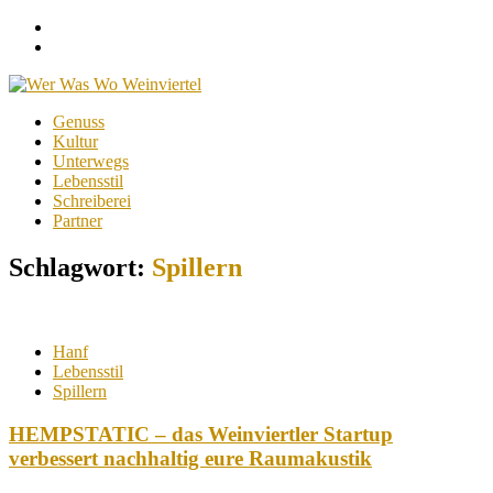
Facebook
Instagram
Menu
Skip
Genuss
to
Kultur
content
Unterwegs
Lebensstil
Schreiberei
Partner
Schlagwort:
Spillern
Hanf
Lebensstil
Spillern
HEMPSTATIC – das Weinviertler Startup
verbessert nachhaltig eure Raumakustik