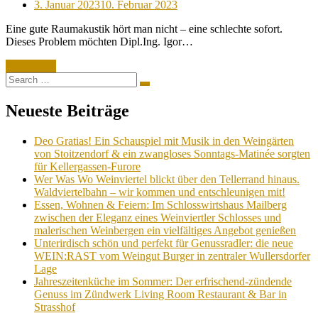
Posted
3. Januar 2023
10. Februar 2023
on
Eine gute Raumakustik hört man nicht – eine schlechte sofort.
Dieses Problem möchten Dipl.Ing. Igor…
Read More
Search
Search
for:
Neueste Beiträge
Deo Gratias! Ein Schauspiel mit Musik in den Weingärten
von Stoitzendorf & ein zwangloses Sonntags-Matinée sorgten
für Kellergassen-Furore
Wer Was Wo Weinviertel blickt über den Tellerrand hinaus.
Waldviertelbahn – wir kommen und entschleunigen mit!
Essen, Wohnen & Feiern: Im Schlosswirtshaus Mailberg
zwischen der Eleganz eines Weinviertler Schlosses und
malerischen Weinbergen ein vielfältiges Angebot genießen
Unterirdisch schön und perfekt für Genussradler: die neue
WEIN:RAST vom Weingut Burger in zentraler Wullersdorfer
Lage
Jahreszeitenküche im Sommer: Der erfrischend-zündende
Genuss im Zündwerk Living Room Restaurant & Bar in
Strasshof