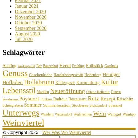
Februar 2021
Januar 2021
Dezember 2020
November 2020
Oktober 2020
September 2020
August 2020
Juli 2020
Schlagwörter
Event
Ausflug
Frühstück
Bauernhof
Gasthaus
Bar
Frühling
Ausflugsziel
Genuss
Heuriger
Geschenkidee
Handarbeitsgeschäft
Heldenberg
Hollabrunn
Kultur
Hofladen
Korneuburg
Kellergasse
Lebensstil
Neueröffnung
Marillen
Ostern
Offene Kellertür
Retz
Poysdorf
Rezept
Röschitz
Radtour
Restaurant
Pulkau
Poysbrunn
Sommer
Sommerlocation
Stockerau
Schöngrabern
Strasshof
Stoitzendorf
Unterwegs
Wein
Weingut
Wandern
Watzelsdorf
Weihnachten
Weintipp
Weinviertel
© Copyright 2026 -
Wer Was Wo Weinviertel
Search