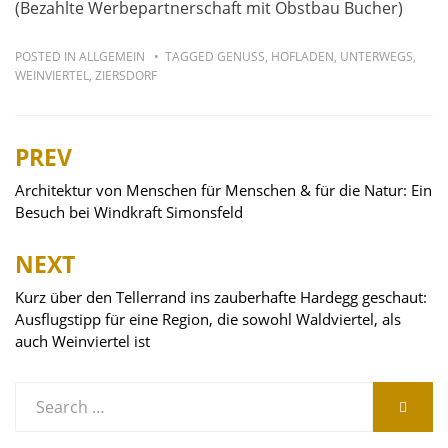
(Bezahlte Werbepartnerschaft mit Obstbau Bucher)
POSTED IN
ALLGEMEIN
TAGGED
GENUSS
,
HOFLADEN
,
UNTERWEGS
,
WEINVIERTEL
,
ZIERSDORF
PREV
Beitragsnavigation
Architektur von Menschen für Menschen & für die Natur: Ein
Besuch bei Windkraft Simonsfeld
NEXT
Kurz über den Tellerrand ins zauberhafte Hardegg geschaut:
Ausflugstipp für eine Region, die sowohl Waldviertel, als
auch Weinviertel ist
Search
SEARC
for: