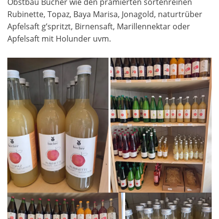
Obstbau Bucher wie den prämierten sortenreinen
Rubinette, Topaz, Baya Marisa, Jonagold, naturtrüber
Apfelsaft g’spritzt, Birnensaft, Marillennektar oder
Apfelsaft mit Holunder uvm.